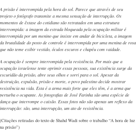
A prisão é interrompida pela hora do sol. Parece que através de seu
projeto o fotógrafo transmite a mesma sensação de interrupção. Os
momentos de êxtase do cotidiano são retratados em uma estrutura
interrompida: a imagem da estrada bloqueada pela ocupação militar é
interrompida por um menino que insiste em andar de bicicleta, a imagem
da brutalidade do posto de controle é interrompida por uma menina de rosa
que não teme exibir vestido, óculos escuros e chapéu com vaidade.
A ocupação é sempre interrompida pela resistência. Por mais que a
ocupação israelense tente oprimir essas pessoas, sua existência surge da
escuridão da prisão, abre seus olhos e sorri para o sol. Apesar da
destruição, expulsão, prisão e morte, o povo palestino decide mostrar
resistência na vida. Esta é a arma mais forte que eles têm, é a arma que
perturba o ocupante. As fotografias de José Farinha são uma espécie de
dança que interrompe o caixão. Essas fotos não são apenas um reflexo da
interrupção: são, uma interrupção, um ato de resistência.
(Citações retiradas do texto de Shahd Wadi sobre o trabalho “A hora de luz
na prisão”)