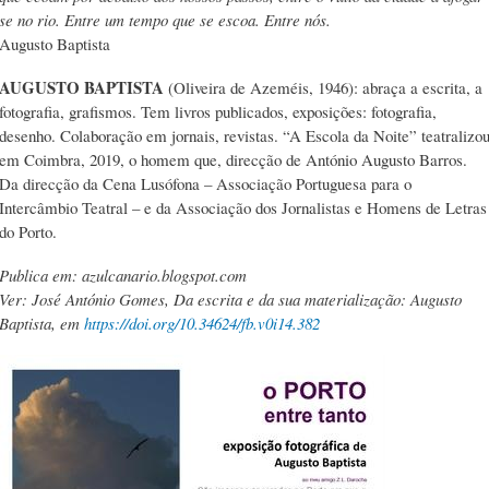
se no rio. Entre um tempo que se escoa. Entre nós.
Augusto Baptista
AUGUSTO BAPTISTA
(Oliveira de Azeméis, 1946): abraça a escrita, a
fotografia, grafismos. Tem livros publicados, exposições: fotografia,
desenho. Colaboração em jornais, revistas. “A Escola da Noite” teatralizo
em Coimbra, 2019, o homem que, direcção de António Augusto Barros.
Da direcção da Cena Lusófona – Associação Portuguesa para o
Intercâmbio Teatral – e da Associação dos Jornalistas e Homens de Letras
do Porto.
Publica em: azulcanario.blogspot.com
Ver: José António Gomes, Da escrita e da sua materialização: Augusto
Baptista, em
https://doi.org/10.34624/fb.v0i14.382