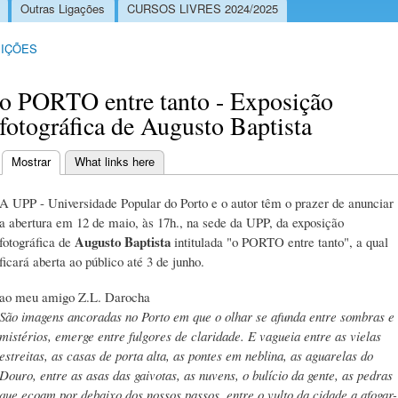
Outras Ligações
CURSOS LIVRES 2024/2025
IÇÕES
o PORTO entre tanto - Exposição
fotográfica de Augusto Baptista
Mostrar
(separador ativo)
What links here
Separadores primários
A UPP - Universidade Popular do Porto e o autor têm o prazer de anunciar
a abertura em 12 de maio, às 17h., na sede da UPP, da exposição
Augusto Baptista
fotográfica de
intitulada "o PORTO entre tanto", a qual
ficará aberta ao público até 3 de junho.
ao meu amigo Z.L. Darocha
São imagens ancoradas no Porto em que o olhar se afunda entre sombras e
mistérios, emerge entre fulgores de claridade. E vagueia entre as vielas
estreitas, as casas de porta alta, as pontes em neblina, as aguarelas do
Douro, entre as asas das gaivotas, as nuvens, o bulício da gente, as pedras
que ecoam por debaixo dos nossos passos, entre o vulto da cidade a afogar-