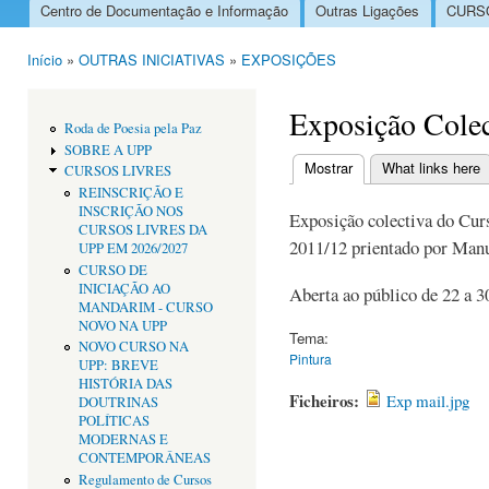
Centro de Documentação e Informação
Outras Ligações
CURSO
Menu principal
Início
»
OUTRAS INICIATIVAS
»
EXPOSIÇÕES
Está aqui
Exposição Colec
Roda de Poesia pela Paz
SOBRE A UPP
Mostrar
(separador ativo)
What links here
CURSOS LIVRES
Separadores primári
REINSCRIÇÃO E
INSCRIÇÃO NOS
Exposição colectiva do Curs
CURSOS LIVRES DA
2011/12 prientado por Man
UPP EM 2026/2027
CURSO DE
INICIAÇÃO AO
Aberta ao público de 22 a 3
MANDARIM - CURSO
NOVO NA UPP
Tema:
NOVO CURSO NA
Pintura
UPP: BREVE
HISTÓRIA DAS
Ficheiros:
Exp mail.jpg
DOUTRINAS
POLÍTICAS
MODERNAS E
CONTEMPORÂNEAS
Regulamento de Cursos