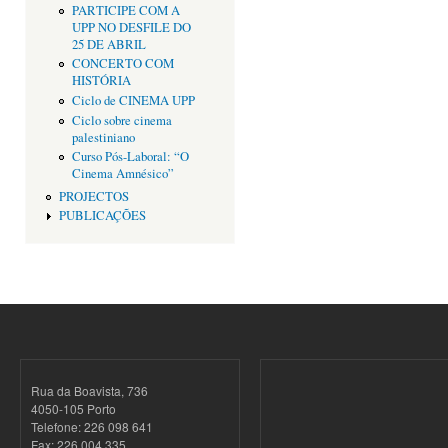
PARTICIPE COM A
UPP NO DESFILE DO
25 DE ABRIL
CONCERTO COM
HISTÓRIA
Ciclo de CINEMA UPP
Ciclo sobre cinema
palestiniano
Curso Pós-Laboral: “O
Cinema Amnésico”
PROJECTOS
PUBLICAÇÕES
Rua da Boavista, 736
4050-105 Porto
Telefone: 226 098 641
Fax: 226 004 335