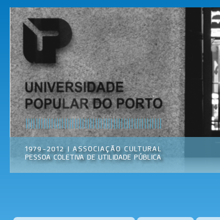
Pas
par
Universidade
Associação
con
Popular do
Cultural
prin
Porto