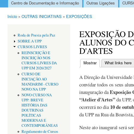
Centro de Documentação e Informação
Outras Ligações
CURSO
Menu principal
Início
»
OUTRAS INICIATIVAS
»
EXPOSIÇÕES
Está aqui
EXPOSIÇÃO D
Roda de Poesia pela Paz
ALUNOS DO C
SOBRE A UPP
CURSOS LIVRES
D'ARTES
REINSCRIÇÃO E
INSCRIÇÃO NOS
Mostrar
(separador ativo)
What links here
CURSOS LIVRES DA
Separadores primári
UPP EM 2026/2027
CURSO DE
A Direção da Universidade 
INICIAÇÃO AO
convidar todos os seus alun
MANDARIM - CURSO
NOVO NA UPP
Exposição 
inauguração da
NOVO CURSO NA
“Atelier d’Artes”
da UPP, 
UPP: BREVE
HISTÓRIA DAS
10 de outub
ocorrerá no dia
DOUTRINAS
da UPP na Rua da Boavista,
POLÍTICAS
MODERNAS E
CONTEMPORÂNEAS
Neste ato inaugural será se
Regulamento de Cursos