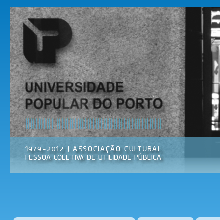
Pas
par
Universidade
Associação
con
Popular do
Cultural
prin
Porto