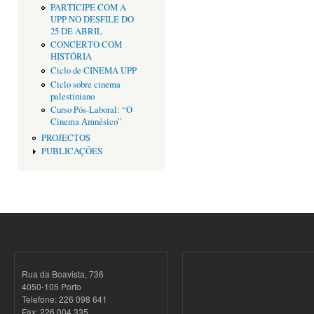
PARTICIPE COM A
UPP NO DESFILE DO
25 DE ABRIL
CONCERTO COM
HISTÓRIA
Ciclo de CINEMA UPP
Ciclo sobre cinema
palestiniano
Curso Pós-Laboral: “O
Cinema Amnésico”
PROJECTOS
PUBLICAÇÕES
Rua da Boavista, 736
4050-105 Porto
Telefone: 226 098 641
Fax: 226 004 335