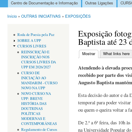
Centro de Documentação e Informação
Outras Ligações
CURSO
Menu principal
Início
»
OUTRAS INICIATIVAS
»
EXPOSIÇÕES
Está aqui
Exposição fotog
Roda de Poesia pela Paz
Baptista até 23 
SOBRE A UPP
CURSOS LIVRES
REINSCRIÇÃO E
Mostrar
(separador ativo)
What links here
INSCRIÇÃO NOS
Separadores primári
CURSOS LIVRES DA
Atendendo à elevada procu
UPP EM 2026/2027
CURSO DE
recebido por parte dos visi
INICIAÇÃO AO
Augusto Baptista mantém-s
MANDARIM - CURSO
NOVO NA UPP
NOVO CURSO NA
Esta decisão do autor e da
UPP: BREVE
temporal para poder visitar
HISTÓRIA DAS
DOUTRINAS
ou quem o queira voltar a fa
POLÍTICAS
MODERNAS E
De 2.ª a 6ª feira, das 10h à
CONTEMPORÂNEAS
na Universidade Popular do
Regulamento de Cursos