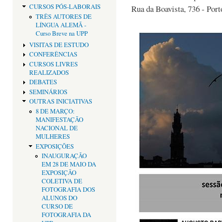
CURSOS PÓS-LABORAIS
Rua da Boavista, 736 - Port
TRÊS AUTORES DE
LÍNGUA ALEMÃ -
Curso Breve na UPP
VISITAS DE ESTUDO
CONFERÊNCIAS
CURSOS LIVRES
REALIZADOS
DEBATES
SEMINÁRIOS
OUTRAS INICIATIVAS
8 DE MARÇO:
MANIFESTAÇÃO
NACIONAL DE
MULHERES
EXPOSIÇÕES
INAUGURAÇÃO
EM 28 DE MAIO DA
EXPOSIÇÃO
COLETIVA DE
FOTOGRAFIA DOS
ALUNOS DO
CURSO DE
FOTOGRAFIA DA