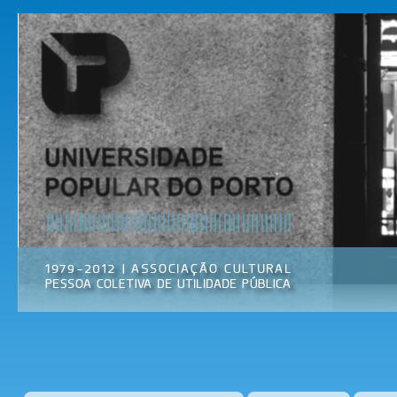
Pas
par
Universidade
Associação
con
Popular do
Cultural
prin
Porto