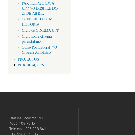
PARTICIPE COM A
UPP NO DESFILE DO
25 DE ABRIL
CONCERTO COM
HISTÓRIA
Ciclo de CINEMA UPP
Ciclo sobre cinema
palestiniano
Curso Pós-Laboral: “O
Cinema Amnésico”
PROJECTOS
PUBLICAÇÕES
Rua da Boavista, 736
4050-105 Porto
Telefone: 226 098 641
Fax: 226 004 335