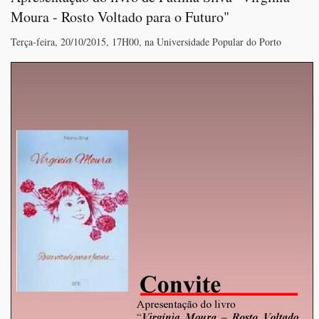
Dez
Moura - Rosto Voltado para o Futuro"
Terça-feira, 20/10/2015, 17H00, na Universidade Popular do Porto