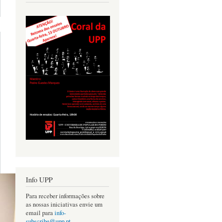
acerca de
NFERÊNCIA
FERNANDO
LOPES-
GRAÇA - A
OBRA E O
MEM - 1 DE
MARÇO, NA
CASA DAS
ARTES
Info UPP
Para receber informações sobre
as nossas iniciativas envie um
email para
info-
subscribe@upp.pt