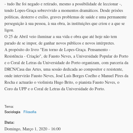
- tudo lhe foi negado e retirado, mesmo a possibilidade de leccionar -,
tendo Lopes-Graça sobrevivido a momentos dramáticos. Desde prisões
políticas, desterro e exílio, graves problemas de saúde e uma permanente
perseguição à sua pessoa, à sua obra, às instituições que criou e a que se
ligou.
O 25 de Abril veio iluminar a sua vida e obra que até hoje não tem
parado de se impor, de ganhar novos públicos e novos intérpretes.
A propósito do livro "Em torno de Lopes-Graça. Pensamento -
Resistência - Criação", de Fausto Neves, a Universidade Popular do Porto
e o Coral de Letras da Universidade do Porto organizam, com parceria da
DRCN/Casa das Artes, uma sessão dedicada ao compositor e resistente,
onde intervirão Fausto Neves, José Luís Borges Coelho e Manuel Pires da
Rocha e actuarão o violinista Hugo Brito, o pianista Fausto Neves, o
Coro da UPP e o Coral de Letras da Universidade do Porto.
Tema:
Sociologia
Filosofia
Data:
Domingo, Março 1, 2020 - 16:00