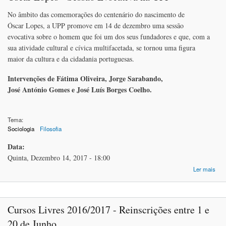
No âmbito das comemorações do centenário do nascimento de
Óscar Lopes, a UPP promove em 14 de dezembro uma sessão
evocativa sobre o homem que foi um dos seus fundadores e que, com a
sua atividade cultural e cívica multifacetada, se tornou uma figura
maior da cultura e da cidadania portuguesas.
Intervenções de Fátima Oliveira, Jorge Sarabando,
José António Gomes e José Luís Borges Coelho.
Tema:
Sociologia
Filosofia
Data:
Quinta, Dezembro 14, 2017 - 18:00
ace
Ler mais
L
S
Evo
Cursos Livres 2016/2017 - Reinscrições entre 1 e
n
20 de Junho