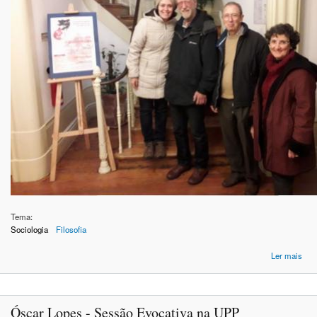
Tema:
Sociologia
Filosofia
ace
Ler mais
Tho
n
Óscar Lopes - Sessão Evocativa na UPP