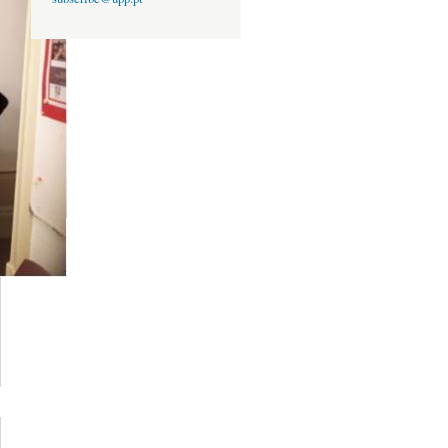
rca de
Paul
mpson
a UPP