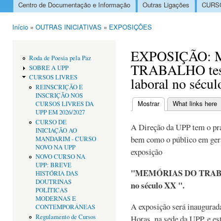
Centro de Documentação e Informação
Outras Ligações
CURSO
Menu principal
Início
»
OUTRAS INICIATIVAS
»
EXPOSIÇÕES
Está aqui
EXPOSIÇÃO:
Roda de Poesia pela Paz
TRABALHO test
SOBRE A UPP
CURSOS LIVRES
laboral no sécu
REINSCRIÇÃO E
INSCRIÇÃO NOS
Mostrar
(separador ativo)
What links here
CURSOS LIVRES DA
Separadores primári
UPP EM 2026/2027
CURSO DE
A Direção da UPP tem o praz
INICIAÇÃO AO
bem como o público em geral
MANDARIM - CURSO
NOVO NA UPP
exposição
NOVO CURSO NA
UPP: BREVE
"MEMÓRIAS DO TRABALH
HISTÓRIA DAS
DOUTRINAS
no século XX ".
POLÍTICAS
MODERNAS E
A exposição será inaugurada
CONTEMPORÂNEAS
Regulamento de Cursos
Horas, na sede da UPP, e est