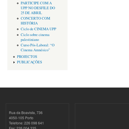
PARTICIPE COM A
UPP NO DESFILE DO
25 DE ABRIL
CONCERTO COM
HISTÓRIA
Ciclo de CINEMA UPP
Ciclo sobre cinema
palestiniano
Curso Pós-Laboral: “O
Cinema Amnésico”
PROJECTOS
PUBLICAÇÕES
Rua da Boavista, 736
4050-105 Porto
Telefone: 226 098 641
Fax: 226 004 335