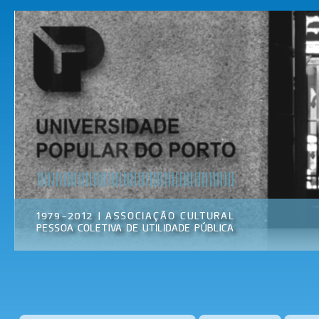
Pas
par
Universidade
Associação
con
Popular do
Cultural
prin
Porto