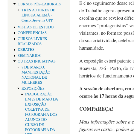
E é no seguimento desse rel
CURSOS PÓS-LABORAIS
de Trabalho agora apresent
TRÊS AUTORES DE
LÍNGUA ALEMÃ -
escolha que se revelou difíc
Curso Breve na UPP
enormes “protagonistas” ven
VISITAS DE ESTUDO
visitantes, no formato poss
CONFERÊNCIAS
CURSOS LIVRES
da sua criatividade, celebra
REALIZADOS
humanidade.
DEBATES
SEMINÁRIOS
A exposição estará patente 
OUTRAS INICIATIVAS
8 DE MARÇO:
Boavista, 736 - Porto, de 1
MANIFESTAÇÃO
horários de funcionamento d
NACIONAL DE
MULHERES
A sessão de abertura, em 
EXPOSIÇÕES
INAUGURAÇÃO
ocorre às 17 horas da segu
EM 28 DE MAIO DA
EXPOSIÇÃO
COMPAREÇA!
COLETIVA DE
FOTOGRAFIA DOS
ALUNOS DO
Mais informações sobre a 
CURSO DE
figuras em cartaz, podem se
FOTOGRAFIA DA