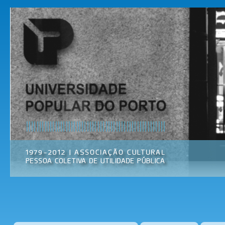
Pas
par
Universidade
Associação
con
Popular do
Cultural
prin
Porto