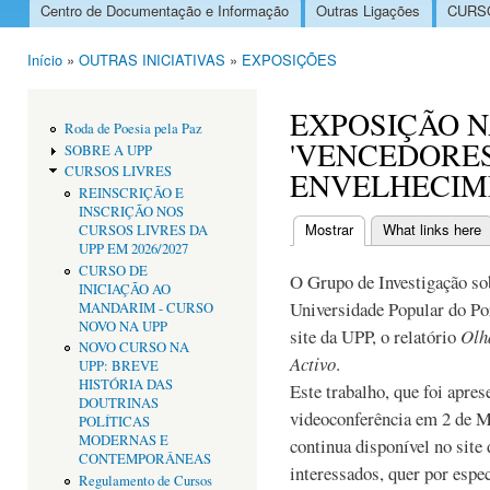
Centro de Documentação e Informação
Outras Ligações
CURSO
Menu principal
Início
»
OUTRAS INICIATIVAS
»
EXPOSIÇÕES
Está aqui
EXPOSIÇÃO N
Roda de Poesia pela Paz
'VENCEDORES
SOBRE A UPP
CURSOS LIVRES
ENVELHECIM
REINSCRIÇÃO E
INSCRIÇÃO NOS
Mostrar
(separador ativo)
What links here
CURSOS LIVRES DA
Separadores primári
UPP EM 2026/2027
CURSO DE
O Grupo de Investigação so
INICIAÇÃO AO
Universidade Popular do Po
MANDARIM - CURSO
NOVO NA UPP
site da UPP, o relatório
Olh
NOVO CURSO NA
Activo
.
UPP: BREVE
HISTÓRIA DAS
Este trabalho, que foi apre
DOUTRINAS
videoconferência em 2 de M
POLÍTICAS
MODERNAS E
continua disponível no site
CONTEMPORÂNEAS
interessados, quer por espec
Regulamento de Cursos