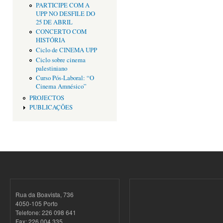
PARTICIPE COM A
UPP NO DESFILE DO
25 DE ABRIL
CONCERTO COM
HISTÓRIA
Ciclo de CINEMA UPP
Ciclo sobre cinema
palestiniano
Curso Pós-Laboral: “O
Cinema Amnésico”
PROJECTOS
PUBLICAÇÕES
Rua da Boavista, 736
4050-105 Porto
Telefone: 226 098 641
Fax: 226 004 335