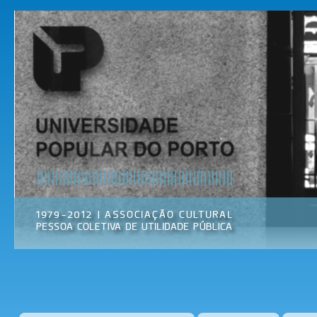
Pas
par
Universidade
Associação
con
Popular do
Cultural
prin
Porto