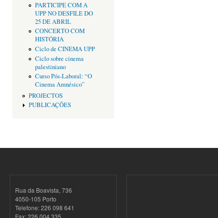
PARTICIPE COM A
UPP NO DESFILE DO
25 DE ABRIL
CONCERTO COM
HISTÓRIA
Ciclo de CINEMA UPP
Ciclo sobre cinema
palestiniano
Curso Pós-Laboral: “O
Cinema Amnésico”
PROJECTOS
PUBLICAÇÕES
Rua da Boavista, 736
4050-105 Porto
Telefone: 226 098 641
Fax: 226 004 335