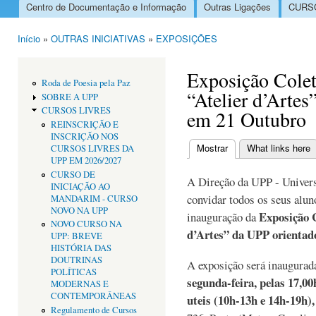
Centro de Documentação e Informação
Outras Ligações
CURSO
Menu principal
Início
»
OUTRAS INICIATIVAS
»
EXPOSIÇÕES
Está aqui
Exposição Colet
Roda de Poesia pela Paz
“Atelier d’Arte
SOBRE A UPP
CURSOS LIVRES
em 21 Outubro
REINSCRIÇÃO E
INSCRIÇÃO NOS
Mostrar
(separador ativo)
What links here
CURSOS LIVRES DA
Separadores primári
UPP EM 2026/2027
CURSO DE
A Direção da UPP - Univers
INICIAÇÃO AO
convidar todos os seus aluno
MANDARIM - CURSO
NOVO NA UPP
Exposição C
inauguração da
NOVO CURSO NA
d’Artes” da UPP orientado
UPP: BREVE
HISTÓRIA DAS
DOUTRINAS
A exposição será inaugurad
POLÍTICAS
segunda-feira, pelas 17,00
MODERNAS E
CONTEMPORÂNEAS
uteis (10h-13h e 14h-19h)
Regulamento de Cursos