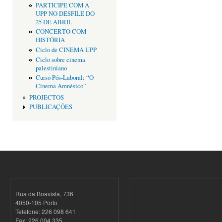
PARTICIPE COM A
UPP NO DESFILE DO
25 DE ABRIL
CONCERTO COM
HISTÓRIA
Ciclo de CINEMA UPP
Ciclo sobre cinema
palestiniano
Curso Pós-Laboral: “O
Cinema Amnésico”
PROJECTOS
PUBLICAÇÕES
Rua da Boavista, 736
4050-105 Porto
Telefone: 226 098 641
Fax: 226 004 335