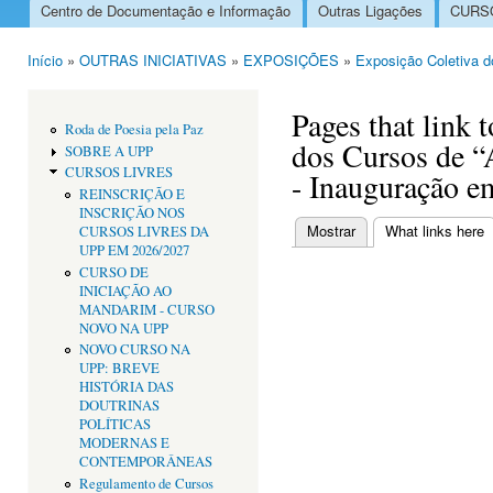
Centro de Documentação e Informação
Outras Ligações
CURSO
Menu principal
Início
»
OUTRAS INICIATIVAS
»
EXPOSIÇÕES
»
Exposição Coletiva d
Está aqui
Pages that link 
Roda de Poesia pela Paz
dos Cursos de “
SOBRE A UPP
CURSOS LIVRES
- Inauguração e
REINSCRIÇÃO E
INSCRIÇÃO NOS
Mostrar
What links here
(
CURSOS LIVRES DA
Separadores primári
UPP EM 2026/2027
CURSO DE
INICIAÇÃO AO
MANDARIM - CURSO
NOVO NA UPP
NOVO CURSO NA
UPP: BREVE
HISTÓRIA DAS
DOUTRINAS
POLÍTICAS
MODERNAS E
CONTEMPORÂNEAS
Regulamento de Cursos