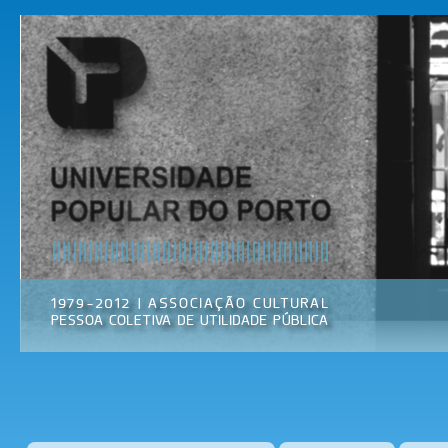
Pas
par
Universidade
Associação
con
Popular do
Cultural
prin
Porto