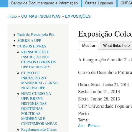
Centro de Documentação e Informação
Outras Ligações
CURSO
Menu principal
Início
»
OUTRAS INICIATIVAS
»
EXPOSIÇÕES
Está aqui
Exposição Colec
Roda de Poesia pela Paz
SOBRE A UPP
Mostrar
(separador ativo)
What links here
CURSOS LIVRES
Separadores primári
REINSCRIÇÃO E
INSCRIÇÃO NOS
A inauguração é no dia 21 d
CURSOS LIVRES DA
UPP EM 2026/2027
Curso de Desenho e Pintur
CURSO DE
INICIAÇÃO AO
MANDARIM - CURSO
Data :
Sexta, Junho 21, 2013 -
NOVO NA UPP
Sexta, Junho 21, 2013
NOVO CURSO NA
Sexta, Junho 28, 2013
UPP: BREVE
HISTÓRIA DAS
UPP Universidade Popular d
DOUTRINAS
Porto
POLÍTICAS
MODERNAS E
Tema:
CONTEMPORÂNEAS
Arte
Pintura
Regulamento de Cursos