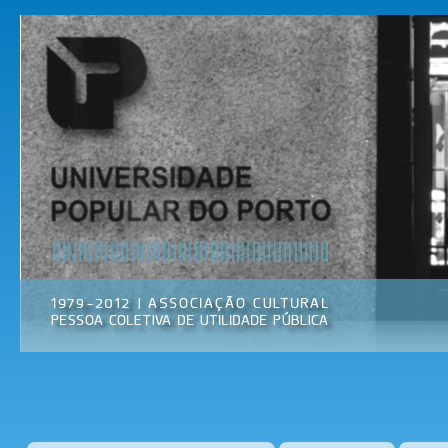
Pas
par
Universidade
Associação
con
Popular do
Cultural
prin
Porto