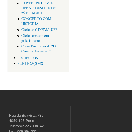
PARTICIPE COM A
UPP NO DESFILE DO
25 DE ABRIL
CONCERTO COM
HISTÓRIA
Ciclo de CINEMA UPP
Ciclo sobre cinema
palestiniano
Curso Pós-Laboral: “O
Cinema Amnésico”
PROJECTOS
PUBLICAÇÕES
Rua da Boavista, 736
4050-105 Porto
Telefone: 226 098 641
Fax: 226 004 335