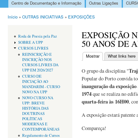
Centro de Documentação e Informação
Outras Ligações
CURSO
Menu principal
Início
»
OUTRAS INICIATIVAS
»
EXPOSIÇÕES
Está aqui
EXPOSIÇÃO N
Roda de Poesia pela Paz
50 ANOS DE 
SOBRE A UPP
CURSOS LIVRES
REINSCRIÇÃO E
Mostrar
(separador ativo)
What links here
INSCRIÇÃO NOS
Separadores primári
CURSOS LIVRES DA
Traj
O grupo da disciplina "
UPP EM 2026/2027
CURSO DE
Popular do Porto convida to
INICIAÇÃO AO
inauguração da exposição 
MANDARIM - CURSO
NOVO NA UPP
1974
que se realiza no edif
NOVO CURSO NA
quarta-feira às 16H00
, co
UPP: BREVE
HISTÓRIA DAS
DOUTRINAS
A exposição estará patente 
POLÍTICAS
MODERNAS E
Compareça!
CONTEMPORÂNEAS
Regulamento de Cursos