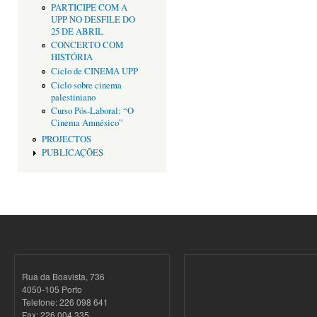
PARTICIPE COM A
UPP NO DESFILE DO
25 DE ABRIL
CONCERTO COM
HISTÓRIA
Ciclo de CINEMA UPP
Ciclo sobre cinema
palestiniano
Curso Pós-Laboral: “O
Cinema Amnésico”
PROJECTOS
PUBLICAÇÕES
Rua da Boavista, 736
4050-105 Porto
Telefone: 226 098 641
Fax: 226 004 335