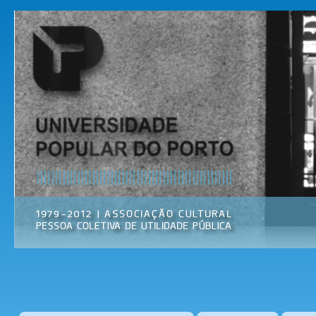
Pas
par
Universidade
Associação
con
Popular do
Cultural
prin
Porto