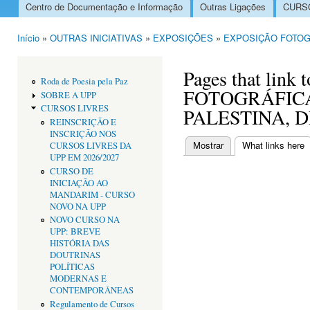
Centro de Documentação e Informação
Outras Ligações
CURSO
Menu principal
Início
»
OUTRAS INICIATIVAS
»
EXPOSIÇÕES
»
EXPOSIÇÃO FOTOG
Está aqui
Pages that lin
Roda de Poesia pela Paz
FOTOGRÁFIC
SOBRE A UPP
CURSOS LIVRES
PALESTINA, 
REINSCRIÇÃO E
INSCRIÇÃO NOS
Mostrar
What links here
(
CURSOS LIVRES DA
Separadores primári
UPP EM 2026/2027
CURSO DE
INICIAÇÃO AO
MANDARIM - CURSO
NOVO NA UPP
NOVO CURSO NA
UPP: BREVE
HISTÓRIA DAS
DOUTRINAS
POLÍTICAS
MODERNAS E
CONTEMPORÂNEAS
Regulamento de Cursos