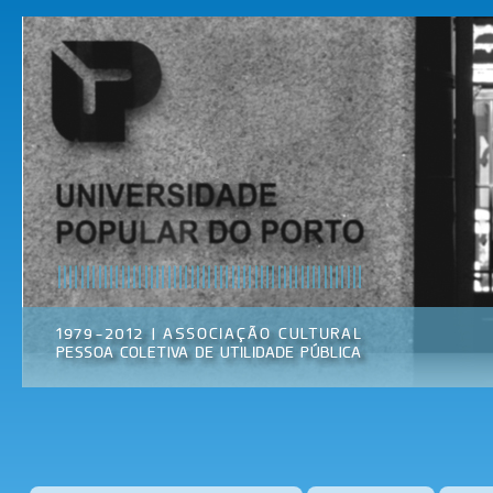
Pas
par
Universidade
Associação
con
Popular do
Cultural
prin
Porto