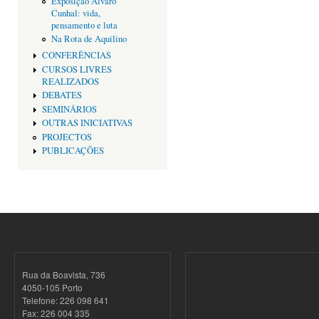
Exposição Alvaro
Cunhal: vida,
pensamento e luta
Na Rota de Aquilino
CONFERÊNCIAS
CURSOS LIVRES
REALIZADOS
DEBATES
SEMINÁRIOS
OUTRAS INICIATIVAS
PROJECTOS
PUBLICAÇÕES
Rua da Boavista, 736
4050-105 Porto
Telefone: 226 098 641
Fax: 226 004 335