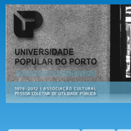
Pas
par
Universidade
Associação
con
Popular do
Cultural
prin
Porto