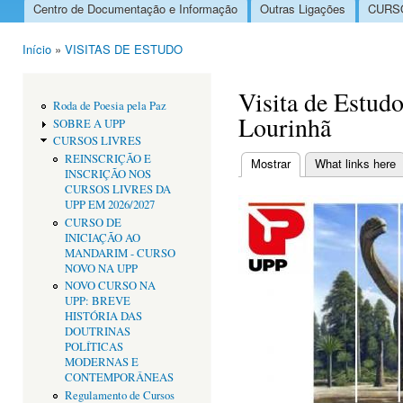
Centro de Documentação e Informação
Outras Ligações
CURSO
Menu principal
Início
»
VISITAS DE ESTUDO
Está aqui
Visita de Estudo
Roda de Poesia pela Paz
Lourinhã
SOBRE A UPP
CURSOS LIVRES
REINSCRIÇÃO E
Mostrar
(separador ativo)
What links here
INSCRIÇÃO NOS
Separadores primári
CURSOS LIVRES DA
UPP EM 2026/2027
CURSO DE
INICIAÇÃO AO
MANDARIM - CURSO
NOVO NA UPP
NOVO CURSO NA
UPP: BREVE
HISTÓRIA DAS
DOUTRINAS
POLÍTICAS
MODERNAS E
CONTEMPORÂNEAS
Regulamento de Cursos