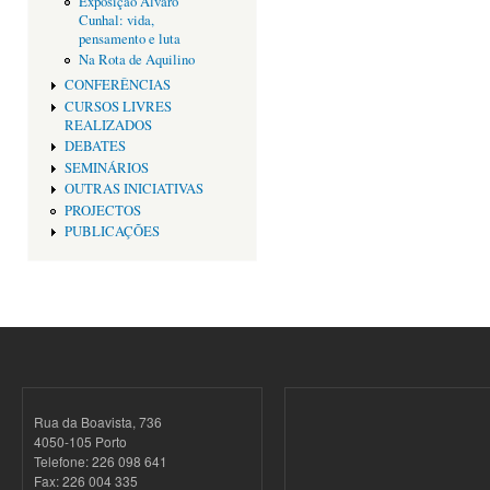
Exposição Alvaro
Cunhal: vida,
pensamento e luta
Na Rota de Aquilino
CONFERÊNCIAS
CURSOS LIVRES
REALIZADOS
DEBATES
SEMINÁRIOS
OUTRAS INICIATIVAS
PROJECTOS
PUBLICAÇÕES
Rua da Boavista, 736
4050-105 Porto
Telefone: 226 098 641
Fax: 226 004 335