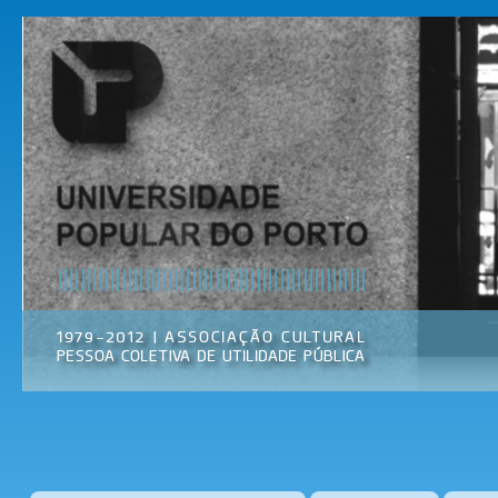
Pas
par
Universidade
Associação
con
Popular do
Cultural
prin
Porto