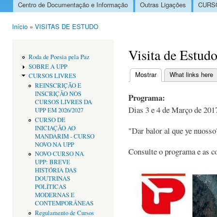
Centro de Documentação e Informação
Outras Ligações
CURSO
Menu principal
Início
»
VISITAS DE ESTUDO
Está aqui
Visita de Estud
Roda de Poesia pela Paz
SOBRE A UPP
Mostrar
(separador ativo)
What links here
CURSOS LIVRES
Separadores primári
REINSCRIÇÃO E
INSCRIÇÃO NOS
Programa:
CURSOS LIVRES DA
Dias 3 e 4 de Março de 201
UPP EM 2026/2027
CURSO DE
INICIAÇÃO AO
"Dar balor al que ye nuosso
MANDARIM - CURSO
NOVO NA UPP
Consulte o programa e as co
NOVO CURSO NA
UPP: BREVE
HISTÓRIA DAS
DOUTRINAS
POLÍTICAS
MODERNAS E
CONTEMPORÂNEAS
Regulamento de Cursos