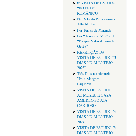
6ª VISITA DE ESTUDO
“ROTA DO
ROMÂNICO”
Na Rota do Património -
Alto Minho
Por Terras de Miranda
Por “Terras do Vez” e do
“Parque Natural Peneda
Gerês”
REPETIÇÃO DA
VISITA DE ESTUDO “3
DIAS NO ALENTEJO
2023”
Três Dias no Alentelo -
"Pela Margem
Esquerda"...
VISITA DE ESTUDO
AO MUSEU E CASA
AMEDEO SOUZA
CARDOSO
VISITA DE ESTUDO "3
DIAS NO ALENTEJO
2024"
VISITA DE ESTUDO "3
DIAS NO ALENTEJO"