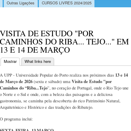
Outras Ligações
CURSOS LIVRES 2024/2025
VISITA DE ESTUDO "POR
CAMINHOS DO RIBA... TEJO..." EM
13 E 14 DE MARÇO
Mostrar
(separador ativo)
What links here
Separadores primários
13 e 14
A UPP - Universidade Popular do Porto realiza nos próximos dias
de Março de 2026
Visita de Estudo "por
(sexta e sábado) uma
Caminhos do “Riba...Tejo
”, no coração de Portugal, onde o Rio Tejo une
o Norte e o Sul e onde, com a beleza das paisagens e a deliciosa
gastronomia, se caminha pela descoberta do rico Património Natural,
Arquitetónico e Histórico e das tradições do Ribatejo.
O programa inclui:
SEXTA-FEIRA, 13 MARÇO