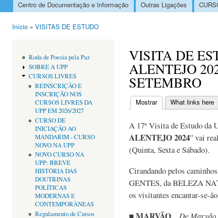
Centro de Documentação e Informação
Outras Ligações
CURSO
Menu principal
Início
»
VISITAS DE ESTUDO
Está aqui
VISITA DE ES
Roda de Poesia pela Paz
ALENTEJO 2024"
SOBRE A UPP
CURSOS LIVRES
SETEMBRO
REINSCRIÇÃO E
INSCRIÇÃO NOS
Mostrar
(separador ativo)
What links here
CURSOS LIVRES DA
Separadores primári
UPP EM 2026/2027
CURSO DE
A 17ª Visita de Estudo da 
INICIAÇÃO AO
ALENTEJO 2024
” vai re
MANDARIM - CURSO
NOVO NA UPP
(Quinta, Sexta e Sábado).
NOVO CURSO NA
UPP: BREVE
Cirandando pelos caminho
HISTÓRIA DAS
DOUTRINAS
GENTES, da BELEZA NA
POLÍTICAS
os visitantes encantar-se-ã
MODERNAS E
CONTEMPORÂNEAS
Regulamento de Cursos
MARVÃO
■
...
De Marvão v