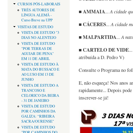
CURSOS PÓS-LABORAIS
TRÊS AUTORES DE
AMMAIA
■
...
A cidade qu
LÍNGUA ALEMÃ -
Curso Breve na UPP
CÁCERES
■
...
A cidade m
VISITAS DE ESTUDO
VISITA DE ESTUDO "3
MALPARTIDA
■
...
A nat
DIAS NO ALENTEJO
VISITA DE ESTUDO
"POR TERRAS DE
CARTELO DE VIDE
■
..
AGUIAR DE PENA"
atribuída a D. Pedro V)
EM 11 DE ABRIL
VISITA DE ESTUDO À
Consulte o Programa no fol
MATA DO BUSSACO E
AO LUSO EM 13 DE
JUNHO
E, não esqueça! Nos anos a
VISITA DE ESTUDO A
rapidamente... Depois pode
TRANCOSO E
CELORICO DA BEIRA
inscrever-se já!
- 31 DE JANEIRO
VISITA DE ESTUDO
POR CAMINHOS DA
GALIZA: “RIBEIRA
SACRA/OURENSE"
VISITA DE ESTUDO
"POR CAMINHOS DO