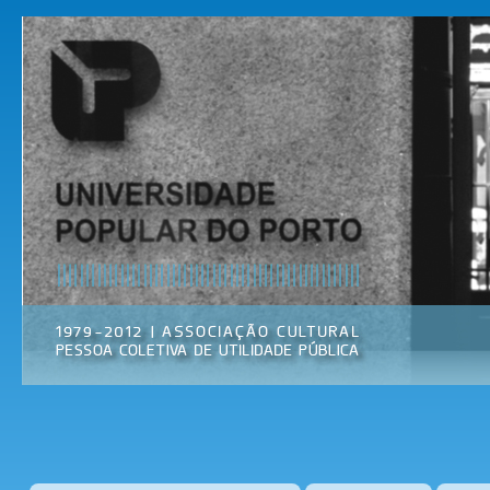
Pas
par
Universidade
Associação
con
Popular do
Cultural
prin
Porto