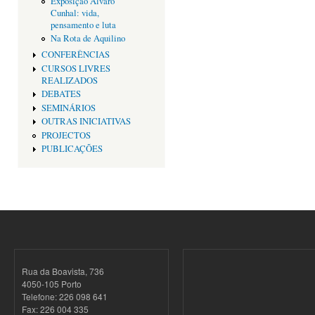
Exposição Alvaro
Cunhal: vida,
pensamento e luta
Na Rota de Aquilino
CONFERÊNCIAS
CURSOS LIVRES
REALIZADOS
DEBATES
SEMINÁRIOS
OUTRAS INICIATIVAS
PROJECTOS
PUBLICAÇÕES
Rua da Boavista, 736
4050-105 Porto
Telefone: 226 098 641
Fax: 226 004 335