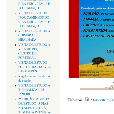
RIBA TEJO..." EM 13 E
14 DE MARÇO
VISITA DE ESTUDO
"POR CAMINHOS DO
RIBA TEJO..." EM 13 E
14 DE MARÇO
VISITA DE ESTUDO A
COIMBRA E
MEALHADA
VISITA DE ESTUDO A
VILA DE REI,
CENTRO DE
PORTUGAL
VISITA DE ESTUDO
POR TERRAS DO VEZ
E DO GERÊS
Regulamento das visitas
de estudo
VISITA DE ESTUDO A
TUI (GALIZA) - 25
JANEIRO
2ª EDIÇÃO DA VISITA
Ficheiros:
2024 Folheto_A
DE ESTUDO “3 DIAS
NO ALENTEJO” JÁ
TEM DATA PREVISTA