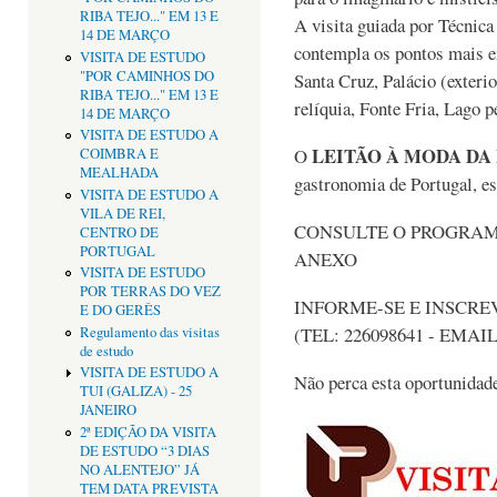
RIBA TEJO..." EM 13 E
A visita guiada por Técnic
14 DE MARÇO
contempla os pontos mais 
VISITA DE ESTUDO
"POR CAMINHOS DO
Santa Cruz, Palácio (exterio
RIBA TEJO..." EM 13 E
relíquia, Fonte Fria, Lago 
14 DE MARÇO
VISITA DE ESTUDO A
LEITÃO À MODA DA
O
COIMBRA E
MEALHADA
gastronomia de Portugal, e
VISITA DE ESTUDO A
VILA DE REI,
CONSULTE O PROGRA
CENTRO DE
PORTUGAL
ANEXO
VISITA DE ESTUDO
POR TERRAS DO VEZ
INFORME-SE E INSCRE
E DO GERÊS
(TEL: 226098641 - EMAI
Regulamento das visitas
de estudo
VISITA DE ESTUDO A
Não perca esta oportunida
TUI (GALIZA) - 25
JANEIRO
2ª EDIÇÃO DA VISITA
DE ESTUDO “3 DIAS
NO ALENTEJO” JÁ
TEM DATA PREVISTA