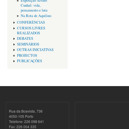
Exposição Alvaro
Cunhal: vida,
pensamento e luta
Na Rota de Aquilino
CONFERÊNCIAS
CURSOS LIVRES
REALIZADOS
DEBATES
SEMINÁRIOS
OUTRAS INICIATIVAS
PROJECTOS
PUBLICAÇÕES
Rua da Boavista, 736
4050-105 Porto
Telefone: 226 098 641
Fax: 226 004 335