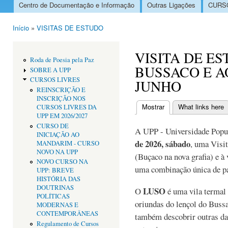
Centro de Documentação e Informação
Outras Ligações
CURSO
Menu principal
Início
»
VISITAS DE ESTUDO
Está aqui
VISITA DE E
Roda de Poesia pela Paz
BUSSACO E A
SOBRE A UPP
CURSOS LIVRES
JUNHO
REINSCRIÇÃO E
INSCRIÇÃO NOS
Mostrar
(separador ativo)
What links here
CURSOS LIVRES DA
Separadores primári
UPP EM 2026/2027
CURSO DE
A UPP - Universidade Popul
INICIAÇÃO AO
de 2026, sábado
, uma Visi
MANDARIM - CURSO
NOVO NA UPP
(Buçaco na nova grafia) e à
NOVO CURSO NA
uma combinação única de pat
UPP: BREVE
HISTÓRIA DAS
DOUTRINAS
LUSO
O
é uma vila termal 
POLÍTICAS
oriundas do lençol do Buss
MODERNAS E
CONTEMPORÂNEAS
também descobrir outras das
Regulamento de Cursos