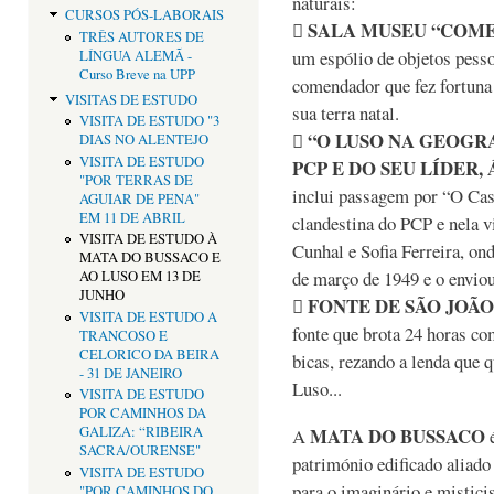
naturais:
CURSOS PÓS-LABORAIS
SALA MUSEU “COM

TRÊS AUTORES DE
um espólio de objetos pesso
LÍNGUA ALEMÃ -
Curso Breve na UPP
comendador que fez fortuna
VISITAS DE ESTUDO
sua terra natal.
VISITA DE ESTUDO "3
“O LUSO NA GEOGR

DIAS NO ALENTEJO
VISITA DE ESTUDO
PCP E DO SEU LÍDER,
"POR TERRAS DE
inclui passagem por “O Cas
AGUIAR DE PENA"
EM 11 DE ABRIL
clandestina do PCP e nela v
VISITA DE ESTUDO À
Cunhal e Sofia Ferreira, o
MATA DO BUSSACO E
de março de 1949 e o enviou
AO LUSO EM 13 DE
JUNHO
FONTE DE SÃO JOÃO

VISITA DE ESTUDO A
fonte que brota 24 horas c
TRANCOSO E
CELORICO DA BEIRA
bicas, rezando a lenda que q
- 31 DE JANEIRO
Luso...
VISITA DE ESTUDO
POR CAMINHOS DA
MATA DO BUSSACO
GALIZA: “RIBEIRA
A
é
SACRA/OURENSE"
património edificado aliado
VISITA DE ESTUDO
para o imaginário e mistici
"POR CAMINHOS DO