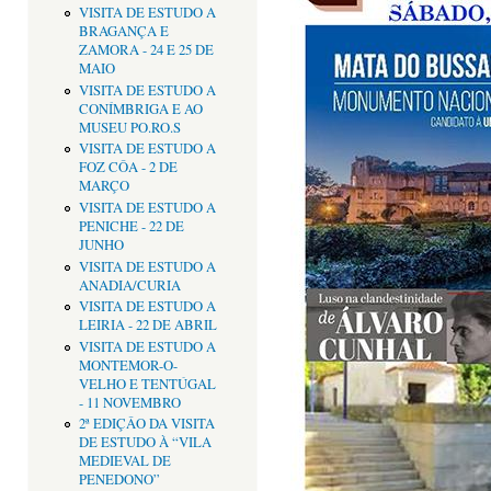
VISITA DE ESTUDO A
BRAGANÇA E
ZAMORA - 24 E 25 DE
MAIO
VISITA DE ESTUDO A
CONÍMBRIGA E AO
MUSEU PO.RO.S
VISITA DE ESTUDO A
FOZ CÔA - 2 DE
MARÇO
VISITA DE ESTUDO A
PENICHE - 22 DE
JUNHO
VISITA DE ESTUDO A
ANADIA/CURIA
VISITA DE ESTUDO A
LEIRIA - 22 DE ABRIL
VISITA DE ESTUDO A
MONTEMOR-O-
VELHO E TENTÚGAL
- 11 NOVEMBRO
2ª EDIÇÂO DA VISITA
DE ESTUDO À “VILA
MEDIEVAL DE
PENEDONO”