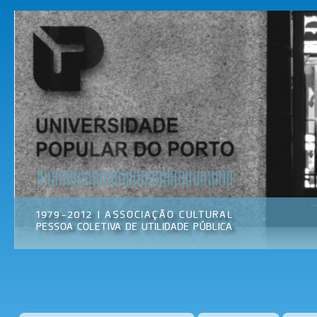
Pas
par
Universidade
Associação
con
Popular do
Cultural
prin
Porto