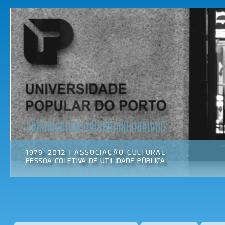
Pas
par
Universidade
Associação
con
Popular do
Cultural
prin
Porto