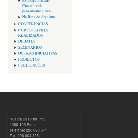
Exposição Alvaro
Cunhal: vida,
pensamento e luta
Na Rota de Aquilino
CONFERÊNCIAS
CURSOS LIVRES
REALIZADOS
DEBATES
SEMINÁRIOS
OUTRAS INICIATIVAS
PROJECTOS
PUBLICAÇÕES
Rua da Boavista, 736
4050-105 Porto
Telefone: 226 098 641
Fax: 226 004 335