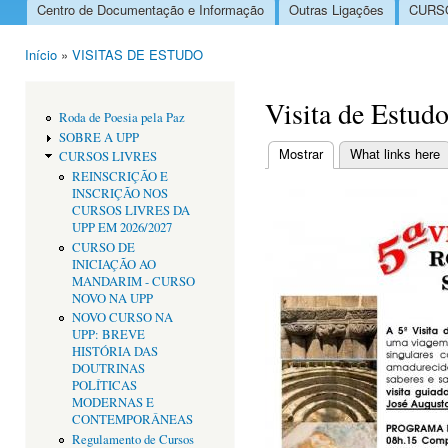
Centro de Documentação e Informação
Outras Ligações
CURSO
Menu principal
Início
»
VISITAS DE ESTUDO
Está aqui
Visita de Estud
Roda de Poesia pela Paz
SOBRE A UPP
Mostrar
(separador ativo)
What links here
CURSOS LIVRES
Separadores primári
REINSCRIÇÃO E
INSCRIÇÃO NOS
CURSOS LIVRES DA
UPP EM 2026/2027
CURSO DE
INICIAÇÃO AO
MANDARIM - CURSO
NOVO NA UPP
NOVO CURSO NA
UPP: BREVE
HISTÓRIA DAS
DOUTRINAS
POLÍTICAS
MODERNAS E
CONTEMPORÂNEAS
Regulamento de Cursos