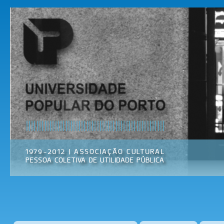
Pas
par
Universidade
Associação
con
Popular do
Cultural
prin
Porto