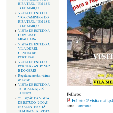
RIBA TEJO..." EM 13 E
14 DE MARÇO
VISITA DE ESTUDO
"POR CAMINHOS DO
RIBA TEJO..." EM 13 E
14 DE MARÇO
VISITA DE ESTUDO A
COIMBRA E
MEALHADA
VISITA DE ESTUDO A
VILA DE REI,
CENTRO DE
PORTUGAL
VISITA DE ESTUDO
POR TERRAS DO VEZ
E DO GERÊS
Regulamento das visitas
de estudo
VISITA DE ESTUDO A
TUI (GALIZA) - 25
Folheto:
JANEIRO
2ª EDIÇÃO DA VISITA
Folheto 2ª visita mail.pd
DE ESTUDO “3 DIAS
Tema:
Património
NO ALENTEJO” JÁ
TEM DATA PREVISTA