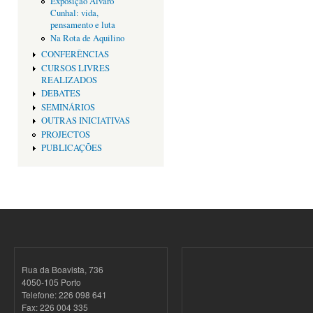
Exposição Alvaro
Cunhal: vida,
pensamento e luta
Na Rota de Aquilino
CONFERÊNCIAS
CURSOS LIVRES
REALIZADOS
DEBATES
SEMINÁRIOS
OUTRAS INICIATIVAS
PROJECTOS
PUBLICAÇÕES
Rua da Boavista, 736
4050-105 Porto
Telefone: 226 098 641
Fax: 226 004 335