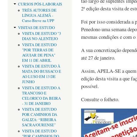
tão largo de suplentes imp
CURSOS PÓS-LABORAIS
2ª edição desta visita de est
TRÊS AUTORES DE
LÍNGUA ALEMÃ -
Curso Breve na UPP
Foi por isso considerada a p
VISITAS DE ESTUDO
Penedono uma semana depois
VISITA DE ESTUDO "3
mesmas condições e com o
DIAS NO ALENTEJO
VISITA DE ESTUDO
A sua concretização depend
"POR TERRAS DE
AGUIAR DE PENA"
até 27 de janeiro.
EM 11 DE ABRIL
VISITA DE ESTUDO À
Assim, APELA-SE a quem te
MATA DO BUSSACO E
AO LUSO EM 13 DE
edição desta visita a que fa
JUNHO
possível.
VISITA DE ESTUDO A
TRANCOSO E
CELORICO DA BEIRA
Consulte o folheto.
- 31 DE JANEIRO
VISITA DE ESTUDO
POR CAMINHOS DA
GALIZA: “RIBEIRA
SACRA/OURENSE"
VISITA DE ESTUDO
"POR CAMINHOS DO