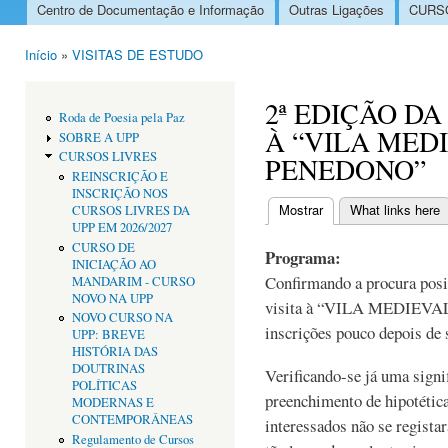
Centro de Documentação e Informação
Outras Ligações
CURSO
Menu principal
Início
»
VISITAS DE ESTUDO
Está aqui
2ª EDIÇÃO DA
Roda de Poesia pela Paz
À “VILA MED
SOBRE A UPP
CURSOS LIVRES
PENEDONO”
REINSCRIÇÃO E
INSCRIÇÃO NOS
Mostrar
(separador ativo)
What links here
CURSOS LIVRES DA
Separadores primári
UPP EM 2026/2027
CURSO DE
Programa:
INICIAÇÃO AO
Confirmando a procura posit
MANDARIM - CURSO
NOVO NA UPP
visita à “VILA MEDIEVAL
NOVO CURSO NA
inscrições pouco depois de 
UPP: BREVE
HISTÓRIA DAS
DOUTRINAS
Verificando-se já uma signif
POLÍTICAS
preenchimento de hipotética
MODERNAS E
CONTEMPORÂNEAS
interessados não se regist
Regulamento de Cursos