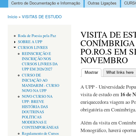
Centro de Documentação e Informação
Outras Ligações
CURSO
Menu principal
Início
»
VISITAS DE ESTUDO
Está aqui
VISITA DE E
Roda de Poesia pela Paz
CONÍMBRIGA
SOBRE A UPP
CURSOS LIVRES
PO.RO.S EM SI
REINSCRIÇÃO E
NOVEMBRO
INSCRIÇÃO NOS
CURSOS LIVRES DA
UPP EM 2026/2027
Mostrar
(separador ativo)
What links here
CURSO DE
Separadores primári
INICIAÇÃO AO
MANDARIM - CURSO
A UPP - Universidade Popu
NOVO NA UPP
16 de 
visita de estudo em
NOVO CURSO NA
enriquecedora viagem ao P
UPP: BREVE
HISTÓRIA DAS
obrigatória em Conímbriga
DOUTRINAS
POLÍTICAS
Além da visita em Conímbr
MODERNAS E
CONTEMPORÂNEAS
Monográfico, haverá oportu
Regulamento de Cursos