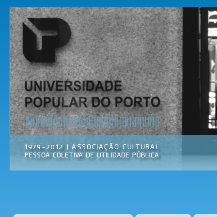
Pas
par
Universidade
Associação
con
Popular do
Cultural
prin
Porto