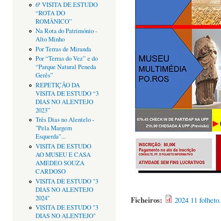
6ª VISITA DE ESTUDO
“ROTA DO
ROMÂNICO”
Na Rota do Património -
Alto Minho
Por Terras de Miranda
Por “Terras do Vez” e do
“Parque Natural Peneda
Gerês”
REPETIÇÃO DA
VISITA DE ESTUDO “3
DIAS NO ALENTEJO
2023”
Três Dias no Alentelo -
"Pela Margem
Esquerda"...
VISITA DE ESTUDO
AO MUSEU E CASA
AMEDEO SOUZA
CARDOSO
VISITA DE ESTUDO "3
DIAS NO ALENTEJO
2024"
Ficheiros:
2024 11 folheto
VISITA DE ESTUDO "3
DIAS NO ALENTEJO"