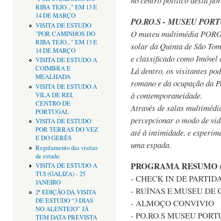
no centro político desta flo
RIBA TEJO..." EM 13 E
14 DE MARÇO
PO.RO.S - MUSEU POR
VISITA DE ESTUDO
O museu multimédia POROS 
"POR CAMINHOS DO
RIBA TEJO..." EM 13 E
solar da Quinta de São Tomé
14 DE MARÇO
e classificado como Imóvel 
VISITA DE ESTUDO A
COIMBRA E
Lá dentro, os visitantes po
MEALHADA
romano e da ocupação da Pe
VISITA DE ESTUDO A
à contemporaneidade.
VILA DE REI,
CENTRO DE
Através de salas multimédia
PORTUGAL
percepcionar o modo de vid
VISITA DE ESTUDO
POR TERRAS DO VEZ
até à intimidade, e experi
E DO GERÊS
uma espada.
Regulamento das visitas
de estudo
PROGRAMA RESUMO
(
VISITA DE ESTUDO A
TUI (GALIZA) - 25
- CHECK IN DE PARTIDA
JANEIRO
- RUÍNAS E MUSEU DE
2ª EDIÇÃO DA VISITA
DE ESTUDO “3 DIAS
- ALMOÇO CONVIVIO
NO ALENTEJO” JÁ
- PO.RO.S MUSEU POR
TEM DATA PREVISTA