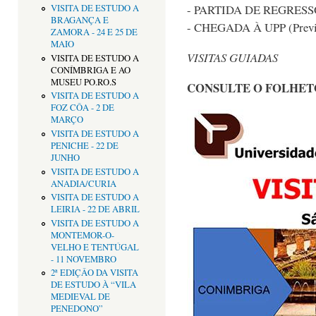
- PARTIDA DE REGRESSO
VISITA DE ESTUDO A
BRAGANÇA E
- CHEGADA À UPP (Previs
ZAMORA - 24 E 25 DE
MAIO
VISITAS GUIADAS
VISITA DE ESTUDO A
CONÍMBRIGA E AO
MUSEU PO.RO.S
CONSULTE O FOLHET
VISITA DE ESTUDO A
FOZ CÔA - 2 DE
MARÇO
VISITA DE ESTUDO A
PENICHE - 22 DE
JUNHO
VISITA DE ESTUDO A
ANADIA/CURIA
VISITA DE ESTUDO A
LEIRIA - 22 DE ABRIL
VISITA DE ESTUDO A
MONTEMOR-O-
VELHO E TENTÚGAL
- 11 NOVEMBRO
2ª EDIÇÂO DA VISITA
DE ESTUDO À “VILA
MEDIEVAL DE
PENEDONO”