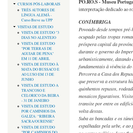
PO.RO.S - Museu Portug
CURSOS PÓS-LABORAIS
interpretação dedicado ao 
TRÊS AUTORES DE
LÍNGUA ALEMÃ -
Curso Breve na UPP
CONÍMBRIGA
VISITAS DE ESTUDO
Povoado desde tempos pré-hi
VISITA DE ESTUDO "3
ocupado pelas tropas roman
DIAS NO ALENTEJO
próspera capital da provínc
VISITA DE ESTUDO
"POR TERRAS DE
durante o governo do Imper
AGUIAR DE PENA"
urbanisticamente, datando 
EM 11 DE ABRIL
VISITA DE ESTUDO À
fundamentais à vivência do
MATA DO BUSSACO E
Percorra a Casa dos Repuxos
AO LUSO EM 13 DE
JUNHO
que preserva a estrutura h
VISITA DE ESTUDO A
quinhentos repuxos, rodead
TRANCOSO E
mosaicos figurativos. Visit
CELORICO DA BEIRA
- 31 DE JANEIRO
transite por entre os edifí
VISITA DE ESTUDO
volta destas.
POR CAMINHOS DA
GALIZA: “RIBEIRA
Suba as bancadas e os túnei
SACRA/OURENSE"
espalhadas pela urbe, e ao
VISITA DE ESTUDO
"POR CAMINHOS DO