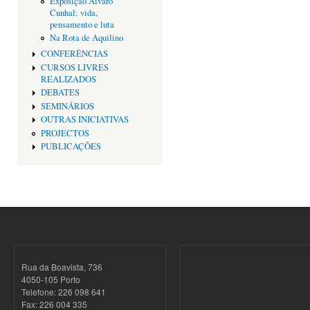
Exposição Alvaro
Cunhal: vida,
pensamento e luta
Na Rota de Aquilino
CONFERÊNCIAS
CURSOS LIVRES
REALIZADOS
DEBATES
SEMINÁRIOS
OUTRAS INICIATIVAS
PROJECTOS
PUBLICAÇÕES
Rua da Boavista, 736
4050-105 Porto
Telefone: 226 098 641
Fax: 226 004 335