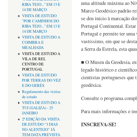
uma altitude máxima ao Ní
RIBA TEJO..." EM 13 E
14 DE MARÇO
Marco Geodésico padrão resu
VISITA DE ESTUDO
se deu início à marcação do
"POR CAMINHOS DO
Portugal Continental. Estar 
RIBA TEJO..." EM 13 E
14 DE MARÇO
Portugal e permite ter uma 
VISITA DE ESTUDO A
vastíssimo, em que se dest
COIMBRA E
MEALHADA
a Serra da Estrela, esta qua
VISITA DE ESTUDO A
VILA DE REI,
■ O Museu da Geodesia, exis
CENTRO DE
legado histórico e científi
PORTUGAL
VISITA DE ESTUDO
cientistas portugueses que
POR TERRAS DO VEZ
geodésica.
E DO GERÊS
Regulamento das visitas
de estudo
Consulte o programa comple
VISITA DE ESTUDO A
TUI (GALIZA) - 25
Para mais informações e ins
JANEIRO
2ª EDIÇÃO DA VISITA
INSCREVA-SE!
DE ESTUDO “3 DIAS
NO ALENTEJO” JÁ
TEM DATA PREVISTA