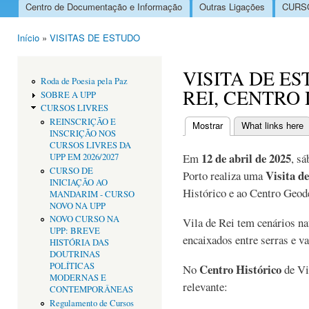
Centro de Documentação e Informação
Outras Ligações
CURSO
Menu principal
Início
»
VISITAS DE ESTUDO
Está aqui
VISITA DE ES
Roda de Poesia pela Paz
REI, CENTRO
SOBRE A UPP
CURSOS LIVRES
REINSCRIÇÃO E
Mostrar
(separador ativo)
What links here
INSCRIÇÃO NOS
Separadores primári
CURSOS LIVRES DA
12 de abril de 2025
Em
, s
UPP EM 2026/2027
CURSO DE
Visita d
Porto realiza uma
INICIAÇÃO AO
Histórico e ao Centro Geodé
MANDARIM - CURSO
NOVO NA UPP
NOVO CURSO NA
Vila de Rei tem cenários na
UPP: BREVE
encaixados entre serras e v
HISTÓRIA DAS
DOUTRINAS
POLÍTICAS
Centro Histórico
No
de Vil
MODERNAS E
relevante:
CONTEMPORÂNEAS
Regulamento de Cursos