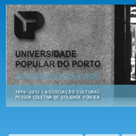
Pas
par
Universidade
Associação
con
Popular do
Cultural
prin
Porto