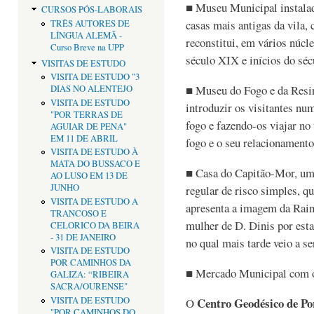
■ Museu Municipal instalad
CURSOS PÓS-LABORAIS
casas mais antigas da vila
TRÊS AUTORES DE
LÍNGUA ALEMÃ -
reconstitui, em vários núcle
Curso Breve na UPP
século XIX e inícios do sé
VISITAS DE ESTUDO
VISITA DE ESTUDO "3
■ Museu do Fogo e da Resi
DIAS NO ALENTEJO
VISITA DE ESTUDO
introduzir os visitantes num
"POR TERRAS DE
fogo e fazendo-os viajar no
AGUIAR DE PENA"
EM 11 DE ABRIL
fogo e o seu relacionamen
VISITA DE ESTUDO À
MATA DO BUSSACO E
■ Casa do Capitão-Mor, uma
AO LUSO EM 13 DE
JUNHO
regular de risco simples, qu
VISITA DE ESTUDO A
apresenta a imagem da Rain
TRANCOSO E
mulher de D. Dinis por esta
CELORICO DA BEIRA
- 31 DE JANEIRO
no qual mais tarde veio a se
VISITA DE ESTUDO
POR CAMINHOS DA
■ Mercado Municipal com o
GALIZA: “RIBEIRA
SACRA/OURENSE"
VISITA DE ESTUDO
Centro Geodésico de Po
O
"POR CAMINHOS DO