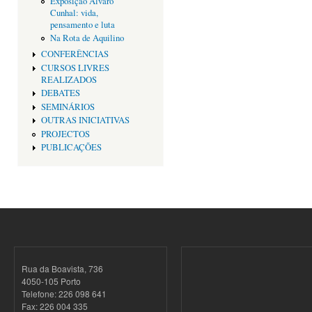
Exposição Alvaro
Cunhal: vida,
pensamento e luta
Na Rota de Aquilino
CONFERÊNCIAS
CURSOS LIVRES
REALIZADOS
DEBATES
SEMINÁRIOS
OUTRAS INICIATIVAS
PROJECTOS
PUBLICAÇÕES
Rua da Boavista, 736
4050-105 Porto
Telefone: 226 098 641
Fax: 226 004 335