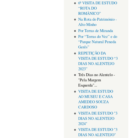
6ª VISITA DE ESTUDO
“ROTA DO
ROMÂNICO”
Na Rota do Património -
Alto Minho
Por Terras de Miranda
Por “Terras do Vez” e do
“Parque Natural Peneda
Gerês”
REPETIÇÃO DA
VISITA DE ESTUDO “3
DIAS NO ALENTEJO
2023”
Três Dias no Alentelo -
"Pela Margem
Esquerda"...
VISITA DE ESTUDO
AO MUSEU E CASA
AMEDEO SOUZA
CARDOSO
VISITA DE ESTUDO "3
DIAS NO ALENTEJO
2024"
VISITA DE ESTUDO "3
DIAS NO ALENTEJO"