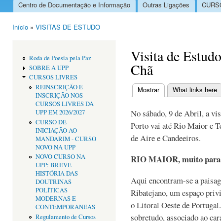
Centro de Documentação e Informação
Outras Ligações
CURSO
Menu principal
Início
»
VISITAS DE ESTUDO
Está aqui
Visita de Estudo
Roda de Poesia pela Paz
Chã
SOBRE A UPP
CURSOS LIVRES
REINSCRIÇÃO E
Mostrar
(separador ativo)
What links here
INSCRIÇÃO NOS
Separadores primári
CURSOS LIVRES DA
No sábado, 9 de Abril, a vi
UPP EM 2026/2027
CURSO DE
Porto vai até Rio Maior e T
INICIAÇÃO AO
de Aire e Candeeiros.
MANDARIM - CURSO
NOVO NA UPP
NOVO CURSO NA
RIO MAIOR, muito para 
UPP: BREVE
HISTÓRIA DAS
Aqui encontram-se a paisag
DOUTRINAS
POLÍTICAS
Ribatejano, um espaço privi
MODERNAS E
o Litoral Oeste de Portugal.
CONTEMPORÂNEAS
sobretudo, associado ao cará
Regulamento de Cursos