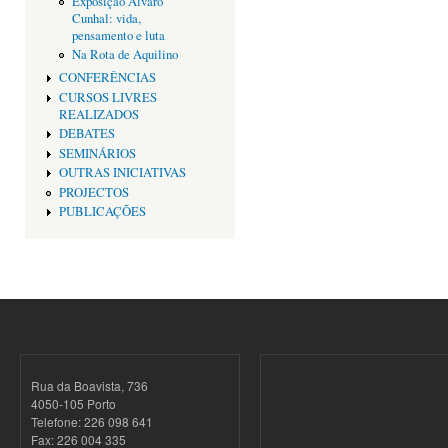
Exposição Alvaro
Cunhal: vida,
pensamento e luta
Na Rota de Aquilino
CONFERÊNCIAS
CURSOS LIVRES
REALIZADOS
DEBATES
SEMINÁRIOS
OUTRAS INICIATIVAS
PROJECTOS
PUBLICAÇÕES
Rua da Boavista, 736
4050-105 Porto
Telefone: 226 098 641
Fax: 226 004 335