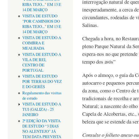
interrogação natural de que
RIBA TEJO..." EM 13 E
inesperadamente, a cerca de
14 DE MARÇO
VISITA DE ESTUDO
circundantes, rodeadas de vi
"POR CAMINHOS DO
Salinas.
RIBA TEJO..." EM 13 E
14 DE MARÇO
Chegada a hora, no Restaur
VISITA DE ESTUDO A
COIMBRA E
pleno Parque Natural da Se
MEALHADA
espera-nos no que pretende 
VISITA DE ESTUDO A
VILA DE REI,
tempo dos avós”
CENTRO DE
PORTUGAL
Após o almoço, o guia da Co
VISITA DE ESTUDO
POR TERRAS DO VEZ
autocarro e pequenos percur
E DO GERÊS
da zona, como o Centro de t
Regulamento das visitas
tradicionais de recolha e 
de estudo
VISITA DE ESTUDO A
Natural; a nascente do olho
TUI (GALIZA) - 25
Capela de Alcobertas, etc.
JANEIRO
beleza que se estende da ser
2ª EDIÇÃO DA VISITA
DE ESTUDO “3 DIAS
NO ALENTEJO” JÁ
Consulte o folheto anexo o
TEM DATA PREVISTA