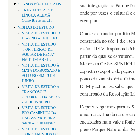
CURSOS PÓS-LABORAIS
sua integração no Parque Na
TRÊS AUTORES DE
onde por vezes o cultural e
LÍNGUA ALEMÃ -
exemplar.
Curso Breve na UPP
VISITAS DE ESTUDO
O nosso cirandar por Ri
VISITA DE ESTUDO "3
DIAS NO ALENTEJO
construída no séc. I d.c., t
VISITA DE ESTUDO
o séc. III/IV. Implantada à 
"POR TERRAS DE
AGUIAR DE PENA"
partir do qual se estruturou 
EM 11 DE ABRIL
Maior e a CASA SENHORI
VISITA DE ESTUDO À
exposto o espólio de peças 
MATA DO BUSSACO E
AO LUSO EM 13 DE
pouco da sua história. O im
JUNHO
D. Miguel por se saber que 
VISITA DE ESTUDO A
TRANCOSO E
conturbado da Revolução Li
CELORICO DA BEIRA
- 31 DE JANEIRO
Depois, seguimos para 
VISITA DE ESTUDO
POR CAMINHOS DA
uma maravilha da natureza e
GALIZA: “RIBEIRA
encaixadas num vale tifóni
SACRA/OURENSE"
pleno Parque Natural das S
VISITA DE ESTUDO
"POR CAMINHOS DO