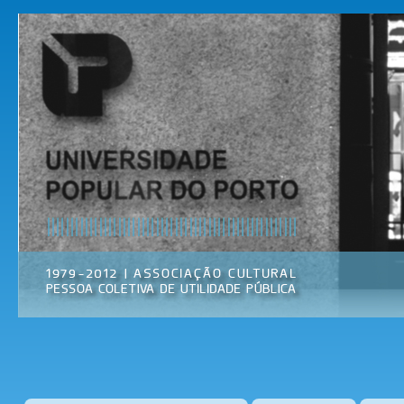
Pas
par
Universidade
Associação
con
Popular do
Cultural
prin
Porto