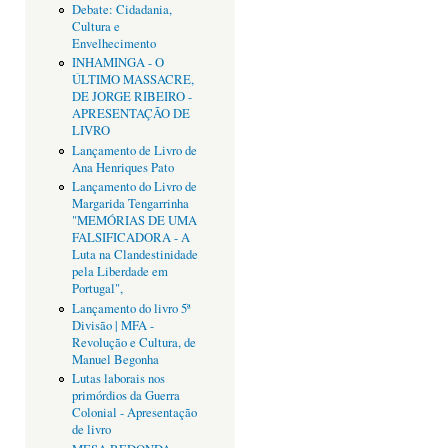
Debate: Cidadania,
Cultura e
Envelhecimento
INHAMINGA - O
ÚLTIMO MASSACRE,
DE JORGE RIBEIRO -
APRESENTAÇÃO DE
LIVRO
Lançamento de Livro de
Ana Henriques Pato
Lançamento do Livro de
Margarida Tengarrinha
"MEMÓRIAS DE UMA
FALSIFICADORA - A
Luta na Clandestinidade
pela Liberdade em
Portugal",
Lançamento do livro 5ª
Divisão | MFA -
Revolução e Cultura, de
Manuel Begonha
Lutas laborais nos
primórdios da Guerra
Colonial - Apresentação
de livro