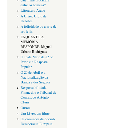
Quem me procurará
entre os homens?
Literatura Árabe
A Crise: Ciclo de
Debates
A felicidade ou a arte de
ser feliz
ENQUANTO A
MEMÓRIA
RESPONDE, Miguel
Urbano Rodrigues
O 1o de Maio de 82 no
Porto e a Resposta
Popular
O 25 de Abril e a
Nacionalização da
Banca e dos Seguros
Responsabilidade
Financeira e Tribunal de
Contas, de António
Cluny
Outros
Um Livro, um filme
Os caminhos da Social-
Democracia Europeia