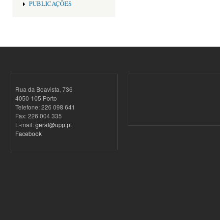
PUBLICAÇÕES
Rua da Boavista, 736
4050-105 Porto
Telefone: 226 098 641
Fax: 226 004 335
E-mail:
geral@upp.pt
Facebook