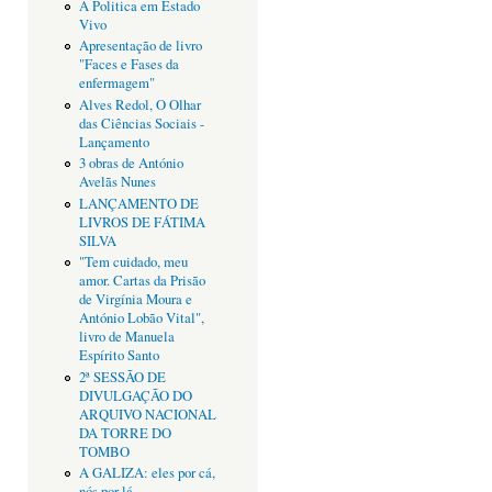
A Politica em Estado
Vivo
Apresentação de livro
"Faces e Fases da
enfermagem"
Alves Redol, O Olhar
das Ciências Sociais -
Lançamento
3 obras de António
Avelãs Nunes
LANÇAMENTO DE
LIVROS DE FÁTIMA
SILVA
"Tem cuidado, meu
amor. Cartas da Prisão
de Virgínia Moura e
António Lobão Vital",
livro de Manuela
Espírito Santo
2ª SESSÃO DE
DIVULGAÇÃO DO
ARQUIVO NACIONAL
DA TORRE DO
TOMBO
A GALIZA: eles por cá,
nós por lá