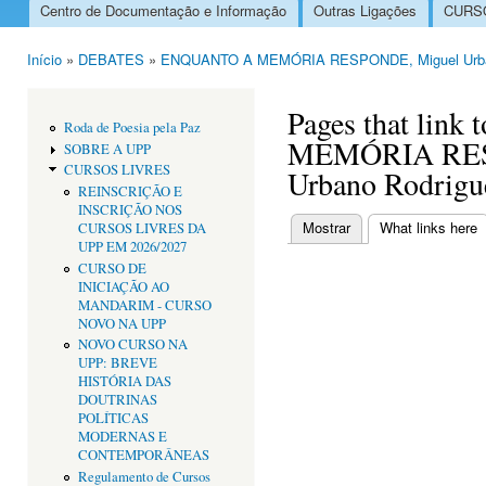
Centro de Documentação e Informação
Outras Ligações
CURSO
Menu principal
Início
»
DEBATES
»
ENQUANTO A MEMÓRIA RESPONDE, Miguel Urba
Está aqui
Pages that lin
Roda de Poesia pela Paz
MEMÓRIA RES
SOBRE A UPP
CURSOS LIVRES
Urbano Rodrigu
REINSCRIÇÃO E
INSCRIÇÃO NOS
Mostrar
What links here
(
CURSOS LIVRES DA
Separadores primári
UPP EM 2026/2027
CURSO DE
INICIAÇÃO AO
MANDARIM - CURSO
NOVO NA UPP
NOVO CURSO NA
UPP: BREVE
HISTÓRIA DAS
DOUTRINAS
POLÍTICAS
MODERNAS E
CONTEMPORÂNEAS
Regulamento de Cursos