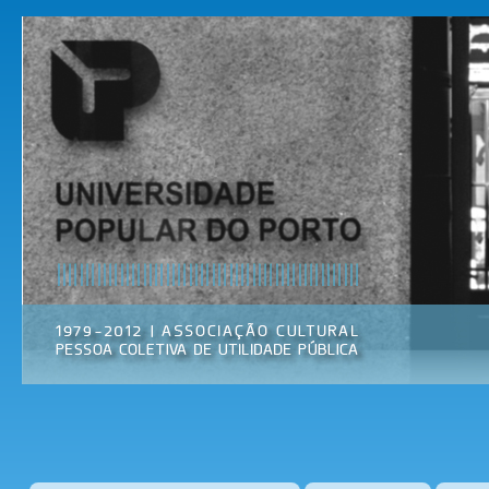
Pas
par
Universidade
Associação
con
Popular do
Cultural
prin
Porto