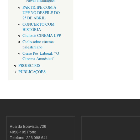
Novas Instalações
PARTICIPE COM A
UPP NO DESFILE DO
25 DE ABRIL
CONCERTO COM
HISTÓRIA
Ciclo de CINEMA UPP
Ciclo sobre cinema
palestiniano
Curso Pós-Laboral: “O
Cinema Amnésico”
PROJECTOS
PUBLICAÇÕES
Rua da Boavista, 736
4050-105 Porto
Telefone: 226 098 641