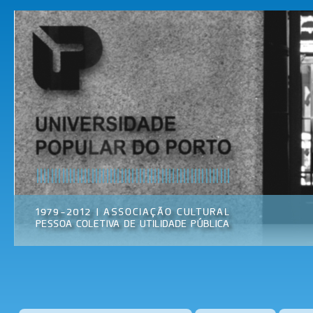
Pas
par
Universidade
Associação
con
Popular do
Cultural
prin
Porto