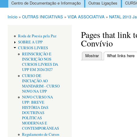
Centro de Documentação e Informação
Outras Ligações
CURSO
Menu principal
Início
»
OUTRAS INICIATIVAS
»
VIDA ASSOCIATIVA
»
NATAL 2013 Jan
Está aqui
Pages that link
Roda de Poesia pela Paz
Convívio
SOBRE A UPP
CURSOS LIVRES
REINSCRIÇÃO E
Mostrar
What links here
(
INSCRIÇÃO NOS
Separadores primári
CURSOS LIVRES DA
UPP EM 2026/2027
CURSO DE
INICIAÇÃO AO
MANDARIM - CURSO
NOVO NA UPP
NOVO CURSO NA
UPP: BREVE
HISTÓRIA DAS
DOUTRINAS
POLÍTICAS
MODERNAS E
CONTEMPORÂNEAS
Regulamento de Cursos