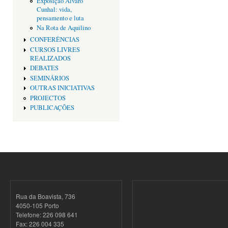
Exposição Alvaro
Cunhal: vida,
pensamento e luta
Na Rota de Aquilino
CONFERÊNCIAS
CURSOS LIVRES
REALIZADOS
DEBATES
SEMINÁRIOS
OUTRAS INICIATIVAS
PROJECTOS
PUBLICAÇÕES
Rua da Boavista, 736
4050-105 Porto
Telefone: 226 098 641
Fax: 226 004 335