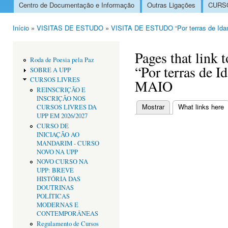
Centro de Documentação e Informação
Outras Ligações
CURSO
Menu principal
Início
»
VISITAS DE ESTUDO
»
VISITA DE ESTUDO “Por terras de Ida
Está aqui
Pages that lin
Roda de Poesia pela Paz
“Por terras de I
SOBRE A UPP
CURSOS LIVRES
MAIO
REINSCRIÇÃO E
INSCRIÇÃO NOS
Mostrar
What links here
(
CURSOS LIVRES DA
Separadores primári
UPP EM 2026/2027
CURSO DE
INICIAÇÃO AO
MANDARIM - CURSO
NOVO NA UPP
NOVO CURSO NA
UPP: BREVE
HISTÓRIA DAS
DOUTRINAS
POLÍTICAS
MODERNAS E
CONTEMPORÂNEAS
Regulamento de Cursos