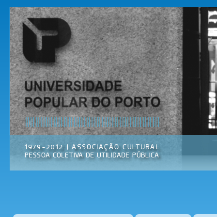
Pas
par
Universidade
Associação
con
Popular do
Cultural
prin
Porto