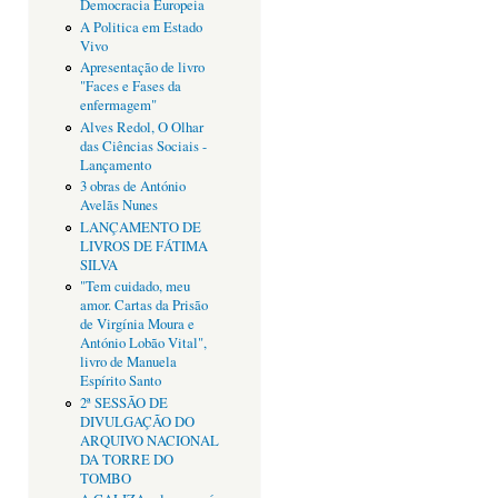
Democracia Europeia
A Politica em Estado
Vivo
Apresentação de livro
"Faces e Fases da
enfermagem"
Alves Redol, O Olhar
das Ciências Sociais -
Lançamento
3 obras de António
Avelãs Nunes
LANÇAMENTO DE
LIVROS DE FÁTIMA
SILVA
"Tem cuidado, meu
amor. Cartas da Prisão
de Virgínia Moura e
António Lobão Vital",
livro de Manuela
Espírito Santo
2ª SESSÃO DE
DIVULGAÇÃO DO
ARQUIVO NACIONAL
DA TORRE DO
TOMBO