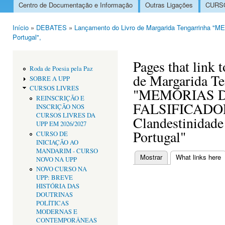
Centro de Documentação e Informação
Outras Ligações
CURSO
Menu principal
Início
»
DEBATES
»
Lançamento do Livro de Margarida Tengarrinha "
Está aqui
Portugal",
Pages that link
Roda de Poesia pela Paz
de Margarida Te
SOBRE A UPP
CURSOS LIVRES
"MEMÓRIAS 
REINSCRIÇÃO E
FALSIFICADOR
INSCRIÇÃO NOS
CURSOS LIVRES DA
Clandestinidade
UPP EM 2026/2027
Portugal"
CURSO DE
INICIAÇÃO AO
MANDARIM - CURSO
Mostrar
What links here
(
NOVO NA UPP
Separadores primári
NOVO CURSO NA
UPP: BREVE
HISTÓRIA DAS
DOUTRINAS
POLÍTICAS
MODERNAS E
CONTEMPORÂNEAS