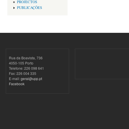
PROJECTOS
PUBLICAÇÕES
Rua da Boavista, 736
4050-105 Porto
Telefone: 226 098 641
Fax: 226 004 335
E-mail:
geral@upp.pt
Facebook