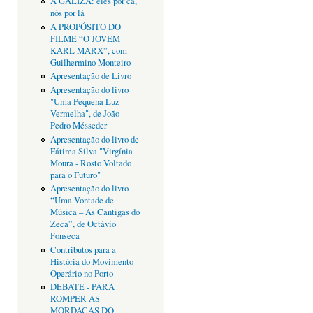
A GALIZA: eles por cá,
nós por lá
A PROPÓSITO DO
FILME “O JOVEM
KARL MARX”, com
Guilhermino Monteiro
Apresentação de Livro
Apresentação do livro
"Uma Pequena Luz
Vermelha", de João
Pedro Mésseder
Apresentação do livro de
Fátima Silva "Virgínia
Moura - Rosto Voltado
para o Futuro"
Apresentação do livro
“Uma Vontade de
Música – As Cantigas do
Zeca”, de Octávio
Fonseca
Contributos para a
História do Movimento
Operário no Porto
DEBATE - PARA
ROMPER AS
MORDAÇAS DO