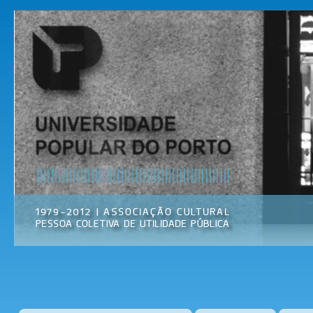
Pas
par
Universidade
Associação
con
Popular do
Cultural
prin
Porto