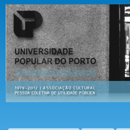
Pas
par
Universidade
Associação
con
Popular do
Cultural
prin
Porto