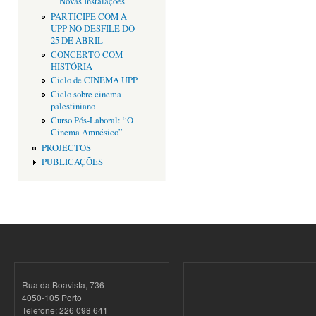
Novas Instalações
PARTICIPE COM A
UPP NO DESFILE DO
25 DE ABRIL
CONCERTO COM
HISTÓRIA
Ciclo de CINEMA UPP
Ciclo sobre cinema
palestiniano
Curso Pós-Laboral: “O
Cinema Amnésico”
PROJECTOS
PUBLICAÇÕES
Rua da Boavista, 736
4050-105 Porto
Telefone: 226 098 641