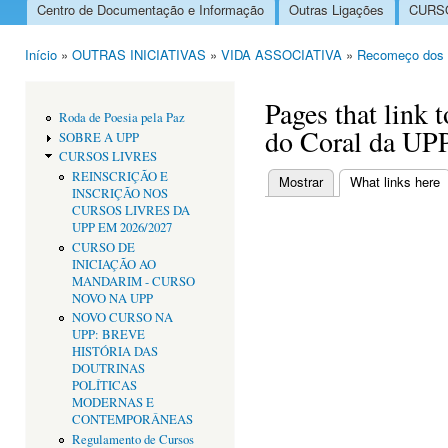
Centro de Documentação e Informação
Outras Ligações
CURSO
Menu principal
Início
»
OUTRAS INICIATIVAS
»
VIDA ASSOCIATIVA
»
Recomeço dos 
Está aqui
Pages that link
Roda de Poesia pela Paz
do Coral da UP
SOBRE A UPP
CURSOS LIVRES
REINSCRIÇÃO E
Mostrar
What links here
(
INSCRIÇÃO NOS
Separadores primári
CURSOS LIVRES DA
UPP EM 2026/2027
CURSO DE
INICIAÇÃO AO
MANDARIM - CURSO
NOVO NA UPP
NOVO CURSO NA
UPP: BREVE
HISTÓRIA DAS
DOUTRINAS
POLÍTICAS
MODERNAS E
CONTEMPORÂNEAS
Regulamento de Cursos