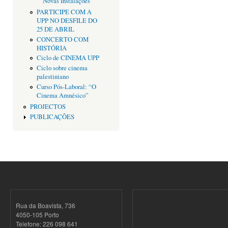
Novas Instalações
PARTICIPE COM A
UPP NO DESFILE DO
25 DE ABRIL
CONCERTO COM
HISTÓRIA
Ciclo de CINEMA UPP
Ciclo sobre cinema
palestiniano
Curso Pós-Laboral: “O
Cinema Amnésico”
PROJECTOS
PUBLICAÇÕES
Rua da Boavista, 736
4050-105 Porto
Telefone: 226 098 641