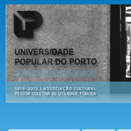
Pas
par
Universidade
Associação
con
Popular do
Cultural
prin
Porto