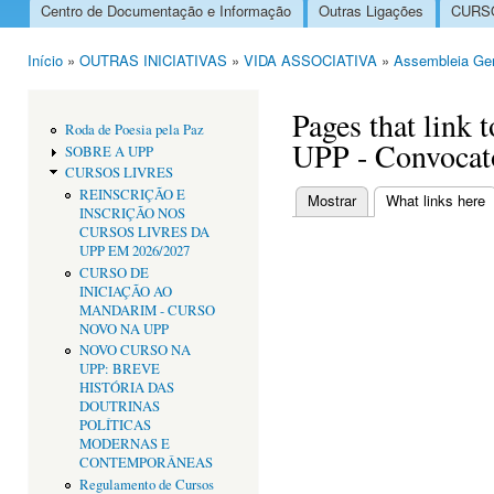
Centro de Documentação e Informação
Outras Ligações
CURSO
Menu principal
Início
»
OUTRAS INICIATIVAS
»
VIDA ASSOCIATIVA
»
Assembleia Ger
Está aqui
Pages that link 
Roda de Poesia pela Paz
UPP - Convocat
SOBRE A UPP
CURSOS LIVRES
REINSCRIÇÃO E
Mostrar
What links here
(
INSCRIÇÃO NOS
Separadores primári
CURSOS LIVRES DA
UPP EM 2026/2027
CURSO DE
INICIAÇÃO AO
MANDARIM - CURSO
NOVO NA UPP
NOVO CURSO NA
UPP: BREVE
HISTÓRIA DAS
DOUTRINAS
POLÍTICAS
MODERNAS E
CONTEMPORÂNEAS
Regulamento de Cursos