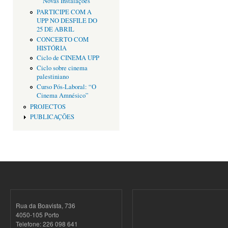
Novas Instalações
PARTICIPE COM A
UPP NO DESFILE DO
25 DE ABRIL
CONCERTO COM
HISTÓRIA
Ciclo de CINEMA UPP
Ciclo sobre cinema
palestiniano
Curso Pós-Laboral: “O
Cinema Amnésico”
PROJECTOS
PUBLICAÇÕES
Rua da Boavista, 736
4050-105 Porto
Telefone: 226 098 641