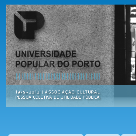
Pas
par
Universidade
Associação
con
Popular do
Cultural
prin
Porto