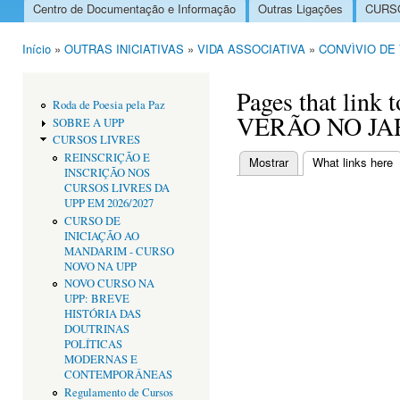
Centro de Documentação e Informação
Outras Ligações
CURSO
Menu principal
Início
»
OUTRAS INICIATIVAS
»
VIDA ASSOCIATIVA
»
CONVÌVIO DE
Está aqui
Pages that lin
Roda de Poesia pela Paz
VERÃO NO JA
SOBRE A UPP
CURSOS LIVRES
REINSCRIÇÃO E
Mostrar
What links here
(
INSCRIÇÃO NOS
Separadores primári
CURSOS LIVRES DA
UPP EM 2026/2027
CURSO DE
INICIAÇÃO AO
MANDARIM - CURSO
NOVO NA UPP
NOVO CURSO NA
UPP: BREVE
HISTÓRIA DAS
DOUTRINAS
POLÍTICAS
MODERNAS E
CONTEMPORÂNEAS
Regulamento de Cursos