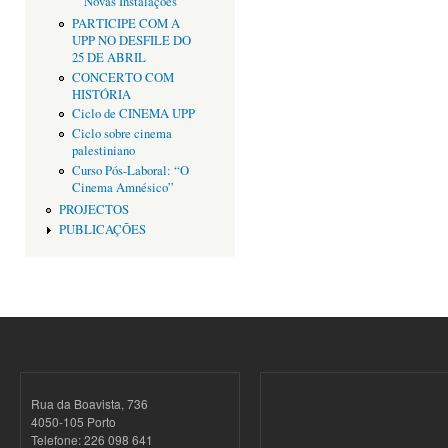
Novas Instalações
PARTICIPE COM A
UPP NO DESFILE DO
25 DE ABRIL
CONCERTO COM
HISTÓRIA
Ciclo de CINEMA UPP
Ciclo sobre cinema
palestiniano
Curso Pós-Laboral: “O
Cinema Amnésico”
PROJECTOS
PUBLICAÇÕES
Rua da Boavista, 736
4050-105 Porto
Telefone: 226 098 641