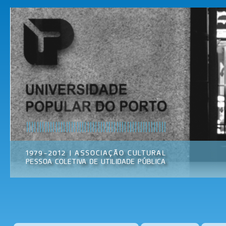
Pas
par
Universidade
Associação
con
Popular do
Cultural
prin
Porto