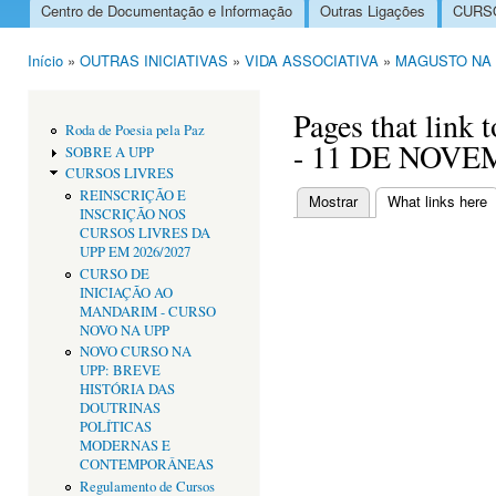
Centro de Documentação e Informação
Outras Ligações
CURSO
Menu principal
Início
»
OUTRAS INICIATIVAS
»
VIDA ASSOCIATIVA
»
MAGUSTO NA 
Está aqui
Pages that li
Roda de Poesia pela Paz
- 11 DE NOV
SOBRE A UPP
CURSOS LIVRES
REINSCRIÇÃO E
Mostrar
What links here
(
INSCRIÇÃO NOS
Separadores primári
CURSOS LIVRES DA
UPP EM 2026/2027
CURSO DE
INICIAÇÃO AO
MANDARIM - CURSO
NOVO NA UPP
NOVO CURSO NA
UPP: BREVE
HISTÓRIA DAS
DOUTRINAS
POLÍTICAS
MODERNAS E
CONTEMPORÂNEAS
Regulamento de Cursos