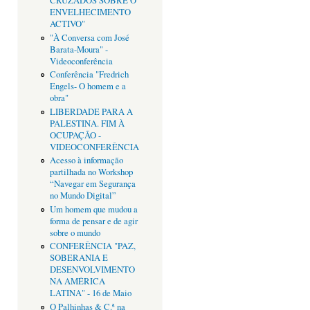
CRUZADOS SOBRE O
ENVELHECIMENTO
ACTIVO"
"À Conversa com José
Barata-Moura" -
Videoconferência
Conferência "Fredrich
Engels- O homem e a
obra"
LIBERDADE PARA A
PALESTINA. FIM À
OCUPAÇÃO -
VIDEOCONFERÊNCIA
Acesso à informação
partilhada no Workshop
“Navegar em Segurança
no Mundo Digital”
Um homem que mudou a
forma de pensar e de agir
sobre o mundo
CONFERÊNCIA "PAZ,
SOBERANIA E
DESENVOLVIMENTO
NA AMÉRICA
LATINA" - 16 de Maio
O Palhinhas & C.ª na