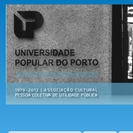
Pas
par
Universidade
Associação
con
Popular do
Cultural
prin
Porto