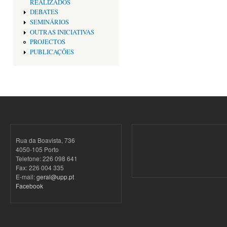
REALIZADOS
DEBATES
SEMINÁRIOS
OUTRAS INICIATIVAS
PROJECTOS
PUBLICAÇÕES
Rua da Boavista, 736
4050-105 Porto
Telefone: 226 098 641
Fax: 226 004 335
E-mail:
geral@upp.pt
Facebook