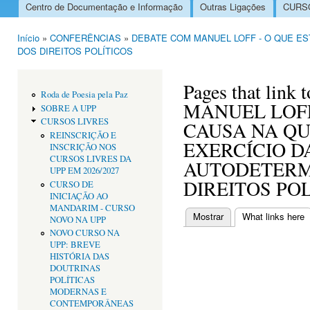
Centro de Documentação e Informação
Outras Ligações
CURSO
Menu principal
Início
»
CONFERÊNCIAS
»
DEBATE COM MANUEL LOFF - O QUE E
Está aqui
DOS DIREITOS POLÍTICOS
Pages that lin
Roda de Poesia pela Paz
MANUEL LOFF
SOBRE A UPP
CURSOS LIVRES
CAUSA NA QU
REINSCRIÇÃO E
EXERCÍCIO D
INSCRIÇÃO NOS
CURSOS LIVRES DA
AUTODETERM
UPP EM 2026/2027
DIREITOS PO
CURSO DE
INICIAÇÃO AO
MANDARIM - CURSO
Mostrar
What links here
(
NOVO NA UPP
Separadores primári
NOVO CURSO NA
UPP: BREVE
HISTÓRIA DAS
DOUTRINAS
POLÍTICAS
MODERNAS E
CONTEMPORÂNEAS