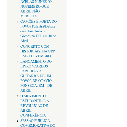
AVELÃS NUNES "O
NOVEMBRO QUE
ABRIL NÃO
MERECIA"
CAMÕES É POETA DO
POVO? Palestra/Debate
com José António
Gomes na UPP em 10 de
Abril
CONCERTO COM
HISTÓRIA(S) NA UPP
EM 21 DEZEMBRO
LANÇAMENTO DO
LIVRO "CARLOS
PAREDES - A
GUITARRA DE UM
POVO", DE OTÁVIO
FONSECA, EM 4 DE
ABRIL
O MOVIMENTO
ESTUDANTIL E A
REVOLUÇÃO DE
ABRIL -
CONFERÊNCIA
SESSÃO PÚBLICA
COMEMORATIVA DO