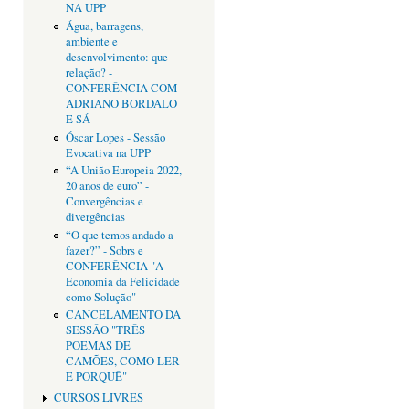
NA UPP
Água, barragens,
ambiente e
desenvolvimento: que
relação? -
CONFERÊNCIA COM
ADRIANO BORDALO
E SÁ
Óscar Lopes - Sessão
Evocativa na UPP
“A União Europeia 2022,
20 anos de euro” -
Convergências e
divergências
“O que temos andado a
fazer?” - Sobrs e
CONFERÊNCIA "A
Economia da Felicidade
como Solução"
CANCELAMENTO DA
SESSÂO "TRÊS
POEMAS DE
CAMÕES, COMO LER
E PORQUÊ"
CURSOS LIVRES