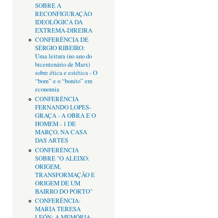
SOBRE A
RECONFIGURAÇÂO
IDEOLÓGICA DA
EXTREMA-DIREIRA
CONFERÊNCIA DE
SÉRGIO RIBEIRO:
Uma leitura (no ano do
bicentenário de Marx)
sobre ética e estética - O
“bom” e o “bonito” em
economia
CONFERÊNCIA
FERNANDO LOPES-
GRAÇA - A OBRA E O
HOMEM - 1 DE
MARÇO, NA CASA
DAS ARTES
CONFERÊNCIA
SOBRE "O ALEIXO:
ORIGEM,
TRANSFORMAÇÃO E
ORIGEM DE UM
BAIRRO DO PORTO"
CONFERÊNCIA:
MARÍA TERESA
LEÓN: A MEMÓRIA