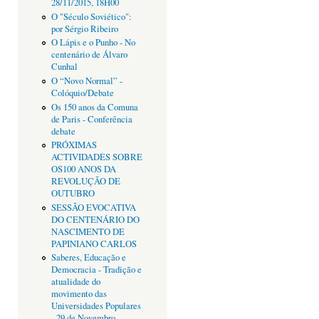
28/11/2015, 18H00
O "Século Soviético":
por Sérgio Ribeiro
O Lápis e o Punho - No
centenário de Álvaro
Cunhal
O “Novo Normal” -
Colóquio/Debate
Os 150 anos da Comuna
de Paris - Conferência
debate
PRÓXIMAS
ACTIVIDADES SOBRE
OS100 ANOS DA
REVOLUÇÃO DE
OUTUBRO
SESSÃO EVOCATIVA
DO CENTENÁRIO DO
NASCIMENTO DE
PAPINIANO CARLOS
Saberes, Educação e
Democracia - Tradição e
atualidade do
movimento das
Universidades Populares
- 29 de Novembro