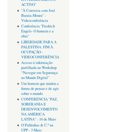
ACTIVO"
"À Conversa com José
Barata-Moura" -
Videoconferência
Conferência "Fredrich
Engels- O homem e a
obra"
LIBERDADE PARA A
PALESTINA. FIM À
OCUPAÇÃO -
VIDEOCONFERÊNCIA
Acesso à informação
partilhada no Workshop
“Navegar em Segurança
no Mundo Digital”
Um homem que mudou a
forma de pensar e de agir
sobre o mundo
CONFERÊNCIA "PAZ,
SOBERANIA E
DESENVOLVIMENTO
NA AMÉRICA
LATINA" - 16 de Maio
O Palhinhas & C.ª na
UPP - 3 Maio