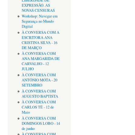
LIBERDADE DE
EXPRESSÃO. AS
NOVAS CENSURAS
Workshop: Navegar em
Segurança no Mundo
Digital
À CONVERSA COM A
ESCRITORA ANA
CRISTINA SILVA - 16
DE MARÇO
À CONVERSA COM
ANA MARGARIDA DE
CARVALHO - 12
JULHO
À CONVERSA COM
ANTÓNIO MOTA - 20
SETEMBRO
À CONVERSA COM
AUGUSTO BAPTISTA
À CONVERSA COM
CARLOS TÊ - 12 de
Maio
À CONVERSA COM
DOMINGOS LOBO - 14
de junho
À CONVERSA COM