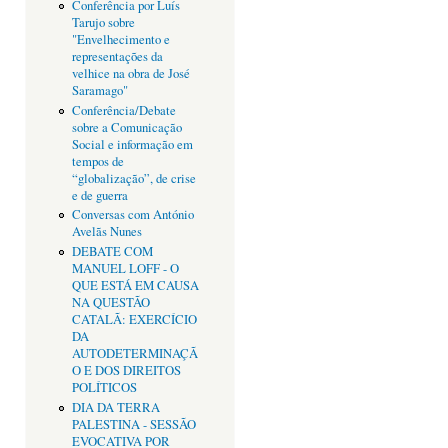
Conferência por Luís
Tarujo sobre
"Envelhecimento e
representações da
velhice na obra de José
Saramago"
Conferência/Debate
sobre a Comunicação
Social e informação em
tempos de
“globalização”, de crise
e de guerra
Conversas com António
Avelãs Nunes
DEBATE COM
MANUEL LOFF - O
QUE ESTÁ EM CAUSA
NA QUESTÃO
CATALÃ: EXERCÍCIO
DA
AUTODETERMINAÇÃ
O E DOS DIREITOS
POLÍTICOS
DIA DA TERRA
PALESTINA - SESSÃO
EVOCATIVA POR