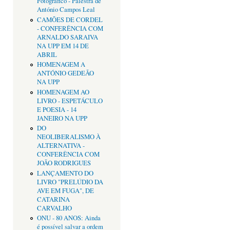
Fotográfico - Palestra de
António Campos Leal
CAMÕES DE CORDEL
- CONFERÊNCIA COM
ARNALDO SARAIVA
NA UPP EM 14 DE
ABRIL
HOMENAGEM A
ANTÓNIO GEDEÃO
NA UPP
HOMENAGEM AO
LIVRO - ESPETÁCULO
E POESIA - 14
JANEIRO NA UPP
DO
NEOLIBERALISMO À
ALTERNATIVA -
CONFERÊNCIA COM
JOÃO RODRIGUES
LANÇAMENTO DO
LIVRO "PRELÚDIO DA
AVE EM FUGA", DE
CATARINA
CARVALHO
ONU - 80 ANOS: Ainda
é possível salvar a ordem