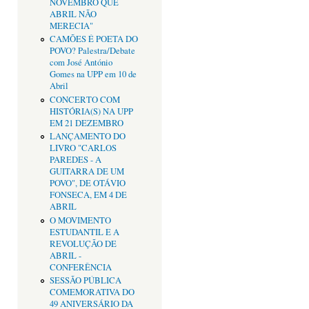
NOVEMBRO QUE
ABRIL NÃO
MERECIA"
CAMÕES É POETA DO
POVO? Palestra/Debate
com José António
Gomes na UPP em 10 de
Abril
CONCERTO COM
HISTÓRIA(S) NA UPP
EM 21 DEZEMBRO
LANÇAMENTO DO
LIVRO "CARLOS
PAREDES - A
GUITARRA DE UM
POVO", DE OTÁVIO
FONSECA, EM 4 DE
ABRIL
O MOVIMENTO
ESTUDANTIL E A
REVOLUÇÃO DE
ABRIL -
CONFERÊNCIA
SESSÃO PÚBLICA
COMEMORATIVA DO
49 ANIVERSÁRIO DA