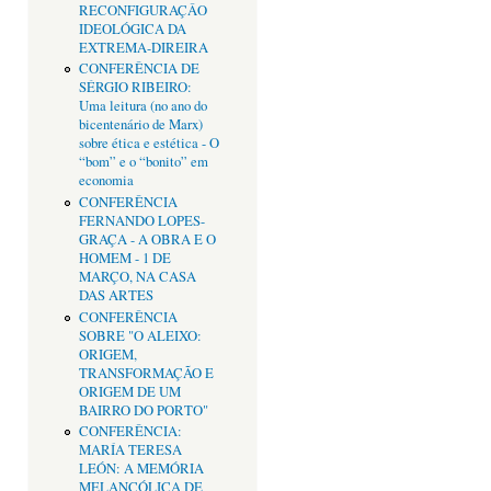
RECONFIGURAÇÂO
IDEOLÓGICA DA
EXTREMA-DIREIRA
CONFERÊNCIA DE
SÉRGIO RIBEIRO:
Uma leitura (no ano do
bicentenário de Marx)
sobre ética e estética - O
“bom” e o “bonito” em
economia
CONFERÊNCIA
FERNANDO LOPES-
GRAÇA - A OBRA E O
HOMEM - 1 DE
MARÇO, NA CASA
DAS ARTES
CONFERÊNCIA
SOBRE "O ALEIXO:
ORIGEM,
TRANSFORMAÇÃO E
ORIGEM DE UM
BAIRRO DO PORTO"
CONFERÊNCIA:
MARÍA TERESA
LEÓN: A MEMÓRIA
MELANCÓLICA DE