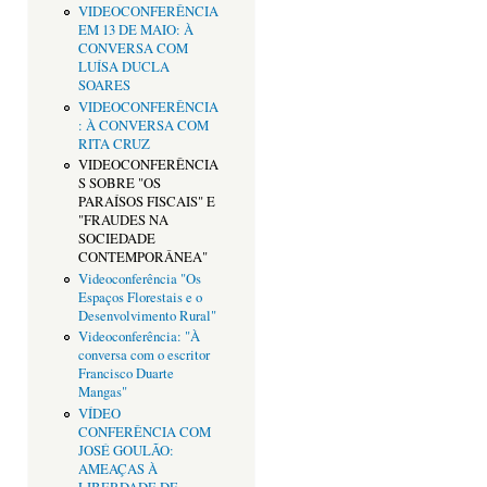
VIDEOCONFERÊNCIA
EM 13 DE MAIO: À
CONVERSA COM
LUÍSA DUCLA
SOARES
VIDEOCONFERÊNCIA
: À CONVERSA COM
RITA CRUZ
VIDEOCONFERÊNCIA
S SOBRE "OS
PARAÍSOS FISCAIS" E
"FRAUDES NA
SOCIEDADE
CONTEMPORÂNEA"
Videoconferência "Os
Espaços Florestais e o
Desenvolvimento Rural"
Videoconferência: "À
conversa com o escritor
Francisco Duarte
Mangas"
VÍDEO
CONFERÊNCIA COM
JOSÉ GOULÃO:
AMEAÇAS À