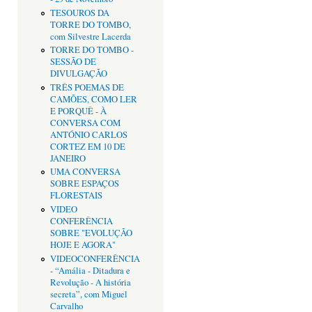
TESOUROS DA
TORRE DO TOMBO,
com Silvestre Lacerda
TORRE DO TOMBO -
SESSÃO DE
DIVULGAÇÃO
TRÊS POEMAS DE
CAMÕES, COMO LER
E PORQUÊ - À
CONVERSA COM
ANTÓNIO CARLOS
CORTEZ EM 10 DE
JANEIRO
UMA CONVERSA
SOBRE ESPAÇOS
FLORESTAIS
VIDEO
CONFERÊNCIA
SOBRE "EVOLUÇÃO
HOJE E AGORA"
VIDEOCONFERÊNCIA
- “Amália - Ditadura e
Revolução - A história
secreta”, com Miguel
Carvalho