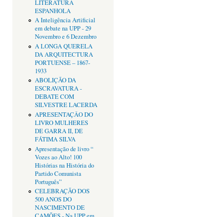
LITERATURA
ESPANHOLA
A Inteligência Artificial
em debate na UPP - 29
Novembro e 6 Dezembro
A LONGA QUERELA
DA ARQUITECTURA
PORTUENSE – 1867-
1933
ABOLIÇÃO DA
ESCRAVATURA -
DEBATE COM
SILVESTRE LACERDA
APRESENTAÇÂO DO
LIVRO MULHERES
DE GARRA II, DE
FÁTIMA SILVA
Apresentação de livro “
Vozes ao Alto! 100
Histórias na História do
Partido Comunista
Português”
CELEBRAÇÃO DOS
500 ANOS DO
NASCIMENTO DE
CAMÕES - Na UPP em