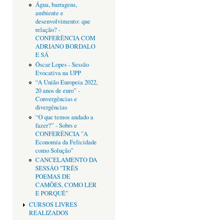
Água, barragens,
ambiente e
desenvolvimento: que
relação? -
CONFERÊNCIA COM
ADRIANO BORDALO
E SÁ
Óscar Lopes - Sessão
Evocativa na UPP
“A União Europeia 2022,
20 anos de euro” -
Convergências e
divergências
“O que temos andado a
fazer?” - Sobrs e
CONFERÊNCIA "A
Economia da Felicidade
como Solução"
CANCELAMENTO DA
SESSÂO "TRÊS
POEMAS DE
CAMÕES, COMO LER
E PORQUÊ"
CURSOS LIVRES
REALIZADOS