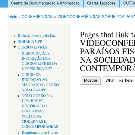
Centro de Documentação e Informação
Outras Ligações
CURSO
Menu principal
Início
»
CONFERÊNCIAS
»
VIDEOCONFERÊNCIAS SOBRE "OS PARA
Está aqui
Pages that link t
Roda de Poesia pela Paz
VIDEOCONFE
SOBRE A UPP
CURSOS LIVRES
PARAÍSOS FIS
REINSCRIÇÃO E
NA SOCIEDA
INSCRIÇÃO NOS
CURSOS LIVRES DA
CONTEMPOR
UPP EM 2026/2027
CURSO DE
INICIAÇÃO AO
Mostrar
What links here
(
Separadores primári
MANDARIM - CURSO
NOVO NA UPP
NOVO CURSO NA
UPP: BREVE
HISTÓRIA DAS
DOUTRINAS
POLÍTICAS
MODERNAS E
CONTEMPORÂNEAS
Regulamento de Cursos