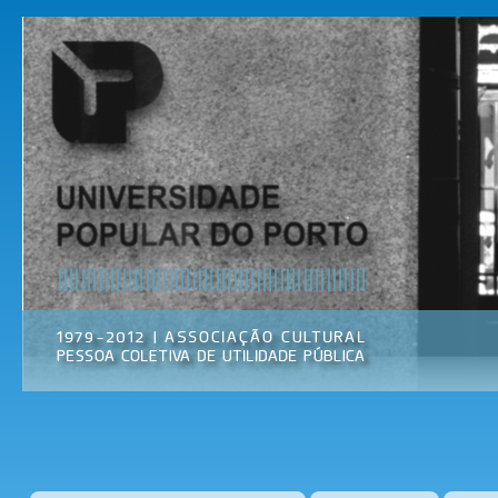
Pas
par
Universidade
Associação
con
Popular do
Cultural
prin
Porto