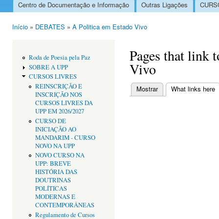
Centro de Documentação e Informação
Outras Ligações
CURSO
Menu principal
Início
»
DEBATES
»
A Politica em Estado Vivo
Está aqui
Pages that link 
Roda de Poesia pela Paz
Vivo
SOBRE A UPP
CURSOS LIVRES
REINSCRIÇÃO E
Mostrar
What links here
(
INSCRIÇÃO NOS
Separadores primári
CURSOS LIVRES DA
UPP EM 2026/2027
CURSO DE
INICIAÇÃO AO
MANDARIM - CURSO
NOVO NA UPP
NOVO CURSO NA
UPP: BREVE
HISTÓRIA DAS
DOUTRINAS
POLÍTICAS
MODERNAS E
CONTEMPORÂNEAS
Regulamento de Cursos