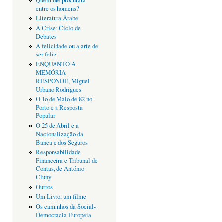
Quem me procurará
entre os homens?
Literatura Árabe
A Crise: Ciclo de
Debates
A felicidade ou a arte de
ser feliz
ENQUANTO A
MEMÓRIA
RESPONDE, Miguel
Urbano Rodrigues
O 1o de Maio de 82 no
Porto e a Resposta
Popular
O 25 de Abril e a
Nacionalização da
Banca e dos Seguros
Responsabilidade
Financeira e Tribunal de
Contas, de António
Cluny
Outros
Um Livro, um filme
Os caminhos da Social-
Democracia Europeia