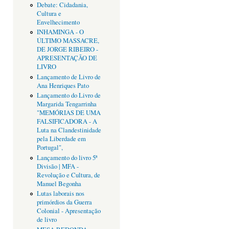
Debate: Cidadania,
Cultura e
Envelhecimento
INHAMINGA - O
ÚLTIMO MASSACRE,
DE JORGE RIBEIRO -
APRESENTAÇÃO DE
LIVRO
Lançamento de Livro de
Ana Henriques Pato
Lançamento do Livro de
Margarida Tengarrinha
"MEMÓRIAS DE UMA
FALSIFICADORA - A
Luta na Clandestinidade
pela Liberdade em
Portugal",
Lançamento do livro 5ª
Divisão | MFA -
Revolução e Cultura, de
Manuel Begonha
Lutas laborais nos
primórdios da Guerra
Colonial - Apresentação
de livro