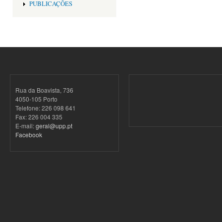
PUBLICAÇÕES
Rua da Boavista, 736
4050-105 Porto
Telefone: 226 098 641
Fax: 226 004 335
E-mail:
geral@upp.pt
Facebook