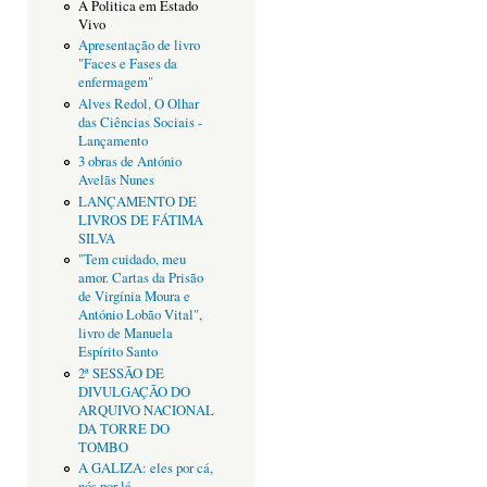
A Politica em Estado
Vivo
Apresentação de livro
"Faces e Fases da
enfermagem"
Alves Redol, O Olhar
das Ciências Sociais -
Lançamento
3 obras de António
Avelãs Nunes
LANÇAMENTO DE
LIVROS DE FÁTIMA
SILVA
"Tem cuidado, meu
amor. Cartas da Prisão
de Virgínia Moura e
António Lobão Vital",
livro de Manuela
Espírito Santo
2ª SESSÃO DE
DIVULGAÇÃO DO
ARQUIVO NACIONAL
DA TORRE DO
TOMBO
A GALIZA: eles por cá,
nós por lá