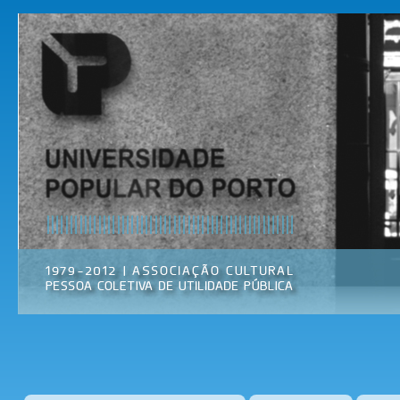
Pas
par
Universidade
Associação
con
Popular do
Cultural
prin
Porto