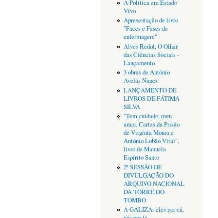
A Politica em Estado
Vivo
Apresentação de livro
"Faces e Fases da
enfermagem"
Alves Redol, O Olhar
das Ciências Sociais -
Lançamento
3 obras de António
Avelãs Nunes
LANÇAMENTO DE
LIVROS DE FÁTIMA
SILVA
"Tem cuidado, meu
amor. Cartas da Prisão
de Virgínia Moura e
António Lobão Vital",
livro de Manuela
Espírito Santo
2ª SESSÃO DE
DIVULGAÇÃO DO
ARQUIVO NACIONAL
DA TORRE DO
TOMBO
A GALIZA: eles por cá,
nós por lá