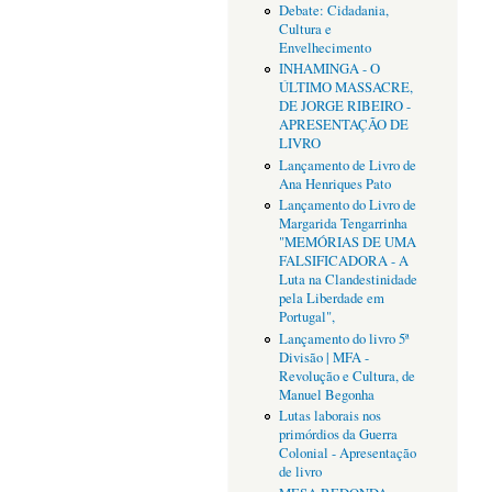
Debate: Cidadania,
Cultura e
Envelhecimento
INHAMINGA - O
ÚLTIMO MASSACRE,
DE JORGE RIBEIRO -
APRESENTAÇÃO DE
LIVRO
Lançamento de Livro de
Ana Henriques Pato
Lançamento do Livro de
Margarida Tengarrinha
"MEMÓRIAS DE UMA
FALSIFICADORA - A
Luta na Clandestinidade
pela Liberdade em
Portugal",
Lançamento do livro 5ª
Divisão | MFA -
Revolução e Cultura, de
Manuel Begonha
Lutas laborais nos
primórdios da Guerra
Colonial - Apresentação
de livro