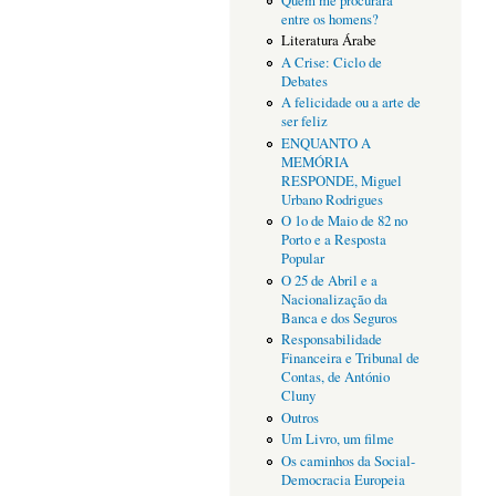
Quem me procurará
entre os homens?
Literatura Árabe
A Crise: Ciclo de
Debates
A felicidade ou a arte de
ser feliz
ENQUANTO A
MEMÓRIA
RESPONDE, Miguel
Urbano Rodrigues
O 1o de Maio de 82 no
Porto e a Resposta
Popular
O 25 de Abril e a
Nacionalização da
Banca e dos Seguros
Responsabilidade
Financeira e Tribunal de
Contas, de António
Cluny
Outros
Um Livro, um filme
Os caminhos da Social-
Democracia Europeia