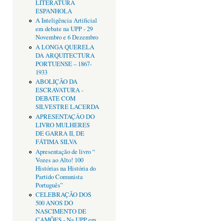
LITERATURA
ESPANHOLA
A Inteligência Artificial
em debate na UPP - 29
Novembro e 6 Dezembro
A LONGA QUERELA
DA ARQUITECTURA
PORTUENSE – 1867-
1933
ABOLIÇÃO DA
ESCRAVATURA -
DEBATE COM
SILVESTRE LACERDA
APRESENTAÇÂO DO
LIVRO MULHERES
DE GARRA II, DE
FÁTIMA SILVA
Apresentação de livro “
Vozes ao Alto! 100
Histórias na História do
Partido Comunista
Português”
CELEBRAÇÃO DOS
500 ANOS DO
NASCIMENTO DE
CAMÕES - Na UPP em