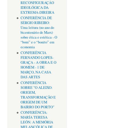
RECONFIGURAÇÂO
IDEOLÓGICA DA
EXTREMA-DIREIRA
CONFERÊNCIA DE
SÉRGIO RIBEIRO:
Uma leitura (no ano do
bicentenário de Marx)
sobre ética e estética - O
“bom” e o “bonito” em
economia
CONFERÊNCIA
FERNANDO LOPES-
GRAÇA - A OBRA E O
HOMEM - 1 DE
MARÇO, NA CASA
DAS ARTES
CONFERÊNCIA
SOBRE "O ALEIXO:
ORIGEM,
TRANSFORMAÇÃO E
ORIGEM DE UM
BAIRRO DO PORTO"
CONFERÊNCIA:
MARÍA TERESA
LEÓN: A MEMÓRIA
MELANCÓLICA DE