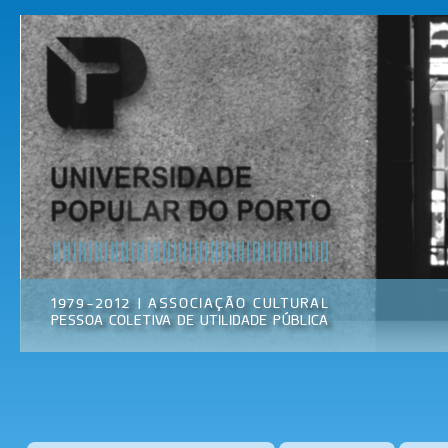
Pas
par
Universidade
Associação
con
Popular do
Cultural
prin
Porto