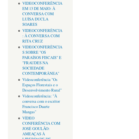
VIDEOCONFERÊNCIA
EM 13 DE MAIO: À
CONVERSA COM
LUÍSA DUCLA
SOARES
VIDEOCONFERÊNCIA
: À CONVERSA COM
RITA CRUZ
VIDEOCONFERÊNCIA
S SOBRE "OS
PARAÍSOS FISCAIS" E
"FRAUDES NA
SOCIEDADE
CONTEMPORÂNEA"
Videoconferência "Os
Espaços Florestais e o
Desenvolvimento Rural"
Videoconferência: "À
conversa com o escritor
Francisco Duarte
Mangas"
VÍDEO
CONFERÊNCIA COM
JOSÉ GOULÃO:
AMEAÇAS À