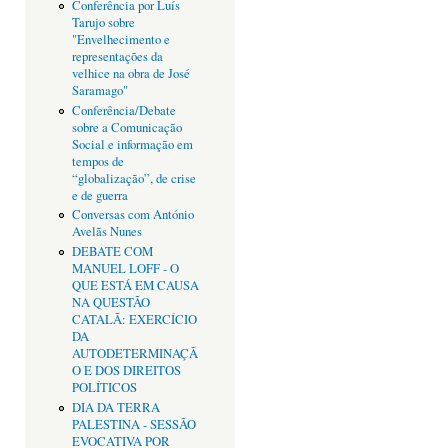
Conferência por Luís
Tarujo sobre
"Envelhecimento e
representações da
velhice na obra de José
Saramago"
Conferência/Debate
sobre a Comunicação
Social e informação em
tempos de
“globalização”, de crise
e de guerra
Conversas com António
Avelãs Nunes
DEBATE COM
MANUEL LOFF - O
QUE ESTÁ EM CAUSA
NA QUESTÃO
CATALÃ: EXERCÍCIO
DA
AUTODETERMINAÇÃ
O E DOS DIREITOS
POLÍTICOS
DIA DA TERRA
PALESTINA - SESSÃO
EVOCATIVA POR