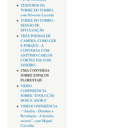
TESOUROS DA
TORRE DO TOMBO,
com Silvestre Lacerda
TORRE DO TOMBO -
SESSÃO DE
DIVULGAÇÃO
TRÊS POEMAS DE
CAMÕES, COMO LER
E PORQUÊ - À
CONVERSA COM
ANTÓNIO CARLOS
CORTEZ EM 10 DE
JANEIRO
UMA CONVERSA
SOBRE ESPAÇOS
FLORESTAIS
VIDEO
CONFERÊNCIA
SOBRE "EVOLUÇÃO
HOJE E AGORA"
VIDEOCONFERÊNCIA
- “Amália - Ditadura e
Revolução - A história
secreta”, com Miguel
Carvalho