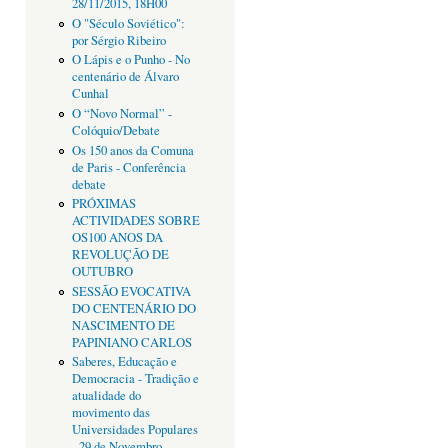
28/11/2015, 18H00
O "Século Soviético":
por Sérgio Ribeiro
O Lápis e o Punho - No
centenário de Álvaro
Cunhal
O “Novo Normal” -
Colóquio/Debate
Os 150 anos da Comuna
de Paris - Conferência
debate
PRÓXIMAS
ACTIVIDADES SOBRE
OS100 ANOS DA
REVOLUÇÃO DE
OUTUBRO
SESSÃO EVOCATIVA
DO CENTENÁRIO DO
NASCIMENTO DE
PAPINIANO CARLOS
Saberes, Educação e
Democracia - Tradição e
atualidade do
movimento das
Universidades Populares
- 29 de Novembro