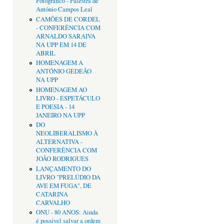
Fotográfico - Palestra de
António Campos Leal
CAMÕES DE CORDEL
- CONFERÊNCIA COM
ARNALDO SARAIVA
NA UPP EM 14 DE
ABRIL
HOMENAGEM A
ANTÓNIO GEDEÃO
NA UPP
HOMENAGEM AO
LIVRO - ESPETÁCULO
E POESIA - 14
JANEIRO NA UPP
DO
NEOLIBERALISMO À
ALTERNATIVA -
CONFERÊNCIA COM
JOÃO RODRIGUES
LANÇAMENTO DO
LIVRO "PRELÚDIO DA
AVE EM FUGA", DE
CATARINA
CARVALHO
ONU - 80 ANOS: Ainda
é possível salvar a ordem