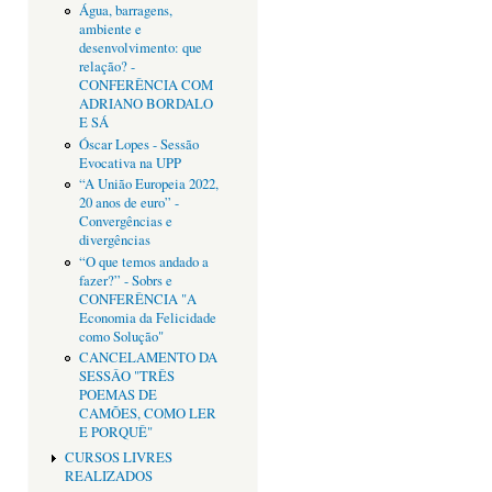
Água, barragens,
ambiente e
desenvolvimento: que
relação? -
CONFERÊNCIA COM
ADRIANO BORDALO
E SÁ
Óscar Lopes - Sessão
Evocativa na UPP
“A União Europeia 2022,
20 anos de euro” -
Convergências e
divergências
“O que temos andado a
fazer?” - Sobrs e
CONFERÊNCIA "A
Economia da Felicidade
como Solução"
CANCELAMENTO DA
SESSÂO "TRÊS
POEMAS DE
CAMÕES, COMO LER
E PORQUÊ"
CURSOS LIVRES
REALIZADOS