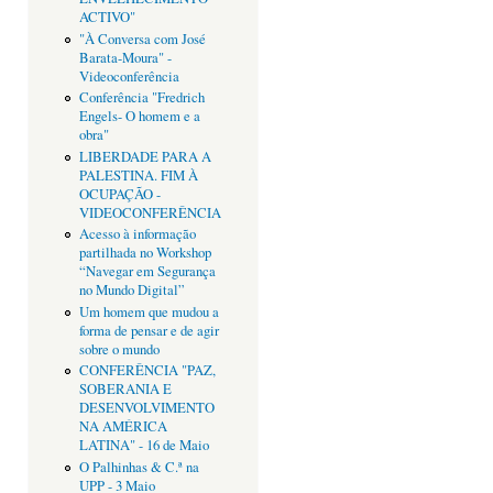
ACTIVO"
"À Conversa com José
Barata-Moura" -
Videoconferência
Conferência "Fredrich
Engels- O homem e a
obra"
LIBERDADE PARA A
PALESTINA. FIM À
OCUPAÇÃO -
VIDEOCONFERÊNCIA
Acesso à informação
partilhada no Workshop
“Navegar em Segurança
no Mundo Digital”
Um homem que mudou a
forma de pensar e de agir
sobre o mundo
CONFERÊNCIA "PAZ,
SOBERANIA E
DESENVOLVIMENTO
NA AMÉRICA
LATINA" - 16 de Maio
O Palhinhas & C.ª na
UPP - 3 Maio