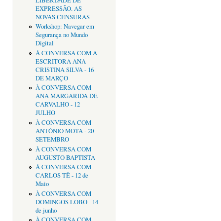
LIBERDADE DE
EXPRESSÃO. AS
NOVAS CENSURAS
Workshop: Navegar em
Segurança no Mundo
Digital
À CONVERSA COM A
ESCRITORA ANA
CRISTINA SILVA - 16
DE MARÇO
À CONVERSA COM
ANA MARGARIDA DE
CARVALHO - 12
JULHO
À CONVERSA COM
ANTÓNIO MOTA - 20
SETEMBRO
À CONVERSA COM
AUGUSTO BAPTISTA
À CONVERSA COM
CARLOS TÊ - 12 de
Maio
À CONVERSA COM
DOMINGOS LOBO - 14
de junho
À CONVERSA COM