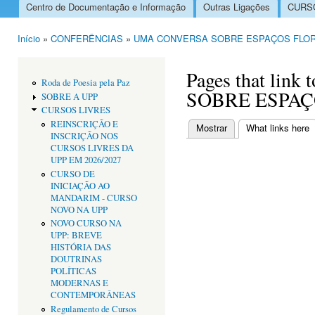
Centro de Documentação e Informação
Outras Ligações
CURSO
Menu principal
Início
»
CONFERÊNCIAS
»
UMA CONVERSA SOBRE ESPAÇOS FLOR
Está aqui
Pages that li
Roda de Poesia pela Paz
SOBRE ESPAÇ
SOBRE A UPP
CURSOS LIVRES
REINSCRIÇÃO E
Mostrar
What links here
(
INSCRIÇÃO NOS
Separadores primári
CURSOS LIVRES DA
UPP EM 2026/2027
CURSO DE
INICIAÇÃO AO
MANDARIM - CURSO
NOVO NA UPP
NOVO CURSO NA
UPP: BREVE
HISTÓRIA DAS
DOUTRINAS
POLÍTICAS
MODERNAS E
CONTEMPORÂNEAS
Regulamento de Cursos