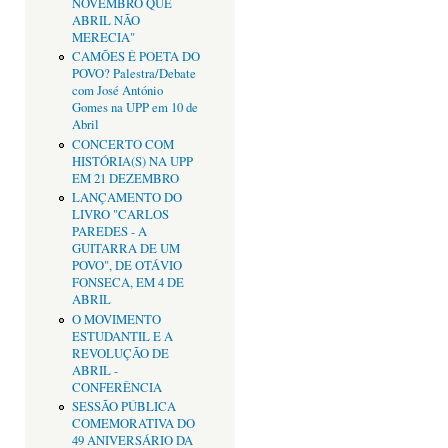
NOVEMBRO QUE
ABRIL NÃO
MERECIA"
CAMÕES É POETA DO
POVO? Palestra/Debate
com José António
Gomes na UPP em 10 de
Abril
CONCERTO COM
HISTÓRIA(S) NA UPP
EM 21 DEZEMBRO
LANÇAMENTO DO
LIVRO "CARLOS
PAREDES - A
GUITARRA DE UM
POVO", DE OTÁVIO
FONSECA, EM 4 DE
ABRIL
O MOVIMENTO
ESTUDANTIL E A
REVOLUÇÃO DE
ABRIL -
CONFERÊNCIA
SESSÃO PÚBLICA
COMEMORATIVA DO
49 ANIVERSÁRIO DA