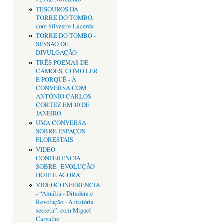
TESOUROS DA
TORRE DO TOMBO,
com Silvestre Lacerda
TORRE DO TOMBO -
SESSÃO DE
DIVULGAÇÃO
TRÊS POEMAS DE
CAMÕES, COMO LER
E PORQUÊ - À
CONVERSA COM
ANTÓNIO CARLOS
CORTEZ EM 10 DE
JANEIRO
UMA CONVERSA
SOBRE ESPAÇOS
FLORESTAIS
VIDEO
CONFERÊNCIA
SOBRE "EVOLUÇÃO
HOJE E AGORA"
VIDEOCONFERÊNCIA
- “Amália - Ditadura e
Revolução - A história
secreta”, com Miguel
Carvalho