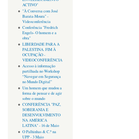
ACTIVO"
"À Conversa com José
Barata-Moura" -
Videoconferência
Conferência "Fredrich
Engels- O homem e a
obra"
LIBERDADE PARA A
PALESTINA. FIM À
OCUPAÇÃO -
VIDEOCONFERÊNCIA
Acesso à informação
partilhada no Workshop
“Navegar em Segurança
no Mundo Digital”
Um homem que mudou a
forma de pensar e de agir
sobre o mundo
CONFERÊNCIA "PAZ,
SOBERANIA E
DESENVOLVIMENTO
NA AMÉRICA
LATINA" - 16 de Maio
O Palhinhas & C.ª na
UPP - 3 Maio