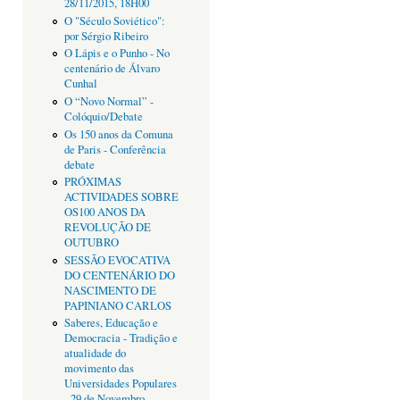
28/11/2015, 18H00
O "Século Soviético":
por Sérgio Ribeiro
O Lápis e o Punho - No
centenário de Álvaro
Cunhal
O “Novo Normal” -
Colóquio/Debate
Os 150 anos da Comuna
de Paris - Conferência
debate
PRÓXIMAS
ACTIVIDADES SOBRE
OS100 ANOS DA
REVOLUÇÃO DE
OUTUBRO
SESSÃO EVOCATIVA
DO CENTENÁRIO DO
NASCIMENTO DE
PAPINIANO CARLOS
Saberes, Educação e
Democracia - Tradição e
atualidade do
movimento das
Universidades Populares
- 29 de Novembro