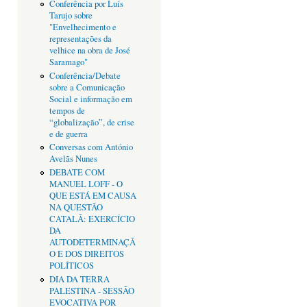
Conferência por Luís
Tarujo sobre
"Envelhecimento e
representações da
velhice na obra de José
Saramago"
Conferência/Debate
sobre a Comunicação
Social e informação em
tempos de
“globalização”, de crise
e de guerra
Conversas com António
Avelãs Nunes
DEBATE COM
MANUEL LOFF - O
QUE ESTÁ EM CAUSA
NA QUESTÃO
CATALÃ: EXERCÍCIO
DA
AUTODETERMINAÇÃ
O E DOS DIREITOS
POLÍTICOS
DIA DA TERRA
PALESTINA - SESSÃO
EVOCATIVA POR