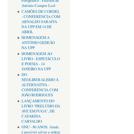
Fotográfico - Palestra de
António Campos Leal
CAMÕES DE CORDEL
- CONFERÊNCIA COM
ARNALDO SARAIVA
NA UPP EM 14 DE
ABRIL
HOMENAGEM A
ANTÓNIO GEDEÃO
NA UPP
HOMENAGEM AO
LIVRO - ESPETÁCULO
E POESIA - 14
JANEIRO NA UPP
DO
NEOLIBERALISMO À
ALTERNATIVA -
CONFERÊNCIA COM
JOÃO RODRIGUES
LANÇAMENTO DO
LIVRO "PRELÚDIO DA
AVE EM FUGA", DE
CATARINA
CARVALHO
ONU - 80 ANOS: Ainda
é possível salvar a ordem