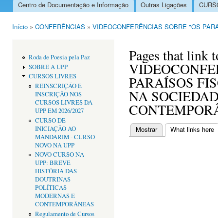
Centro de Documentação e Informação
Outras Ligações
CURSO
Menu principal
Início
»
CONFERÊNCIAS
»
VIDEOCONFERÊNCIAS SOBRE "OS PARA
Está aqui
Pages that link t
Roda de Poesia pela Paz
VIDEOCONFE
SOBRE A UPP
CURSOS LIVRES
PARAÍSOS FIS
REINSCRIÇÃO E
NA SOCIEDA
INSCRIÇÃO NOS
CURSOS LIVRES DA
CONTEMPOR
UPP EM 2026/2027
CURSO DE
INICIAÇÃO AO
Mostrar
What links here
(
Separadores primári
MANDARIM - CURSO
NOVO NA UPP
NOVO CURSO NA
UPP: BREVE
HISTÓRIA DAS
DOUTRINAS
POLÍTICAS
MODERNAS E
CONTEMPORÂNEAS
Regulamento de Cursos