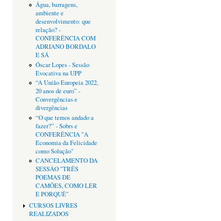
Água, barragens,
ambiente e
desenvolvimento: que
relação? -
CONFERÊNCIA COM
ADRIANO BORDALO
E SÁ
Óscar Lopes - Sessão
Evocativa na UPP
“A União Europeia 2022,
20 anos de euro” -
Convergências e
divergências
“O que temos andado a
fazer?” - Sobrs e
CONFERÊNCIA "A
Economia da Felicidade
como Solução"
CANCELAMENTO DA
SESSÂO "TRÊS
POEMAS DE
CAMÕES, COMO LER
E PORQUÊ"
CURSOS LIVRES
REALIZADOS