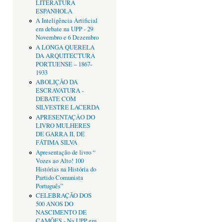
LITERATURA
ESPANHOLA
A Inteligência Artificial
em debate na UPP - 29
Novembro e 6 Dezembro
A LONGA QUERELA
DA ARQUITECTURA
PORTUENSE – 1867-
1933
ABOLIÇÃO DA
ESCRAVATURA -
DEBATE COM
SILVESTRE LACERDA
APRESENTAÇÂO DO
LIVRO MULHERES
DE GARRA II, DE
FÁTIMA SILVA
Apresentação de livro “
Vozes ao Alto! 100
Histórias na História do
Partido Comunista
Português”
CELEBRAÇÃO DOS
500 ANOS DO
NASCIMENTO DE
CAMÕES - Na UPP em