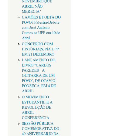
NOVEMBRO QUE
ABRIL NÃO
MERECIA"
CAMÕES É POETA DO
POVO? Palestra/Debate
com José António
Gomes na UPP em 10 de
Abril
CONCERTO COM
HISTÓRIA(S) NA UPP
EM 21 DEZEMBRO
LANÇAMENTO DO
LIVRO "CARLOS
PAREDES - A
GUITARRA DE UM
POVO", DE OTÁVIO
FONSECA, EM 4 DE
ABRIL
O MOVIMENTO
ESTUDANTIL E A
REVOLUÇÃO DE
ABRIL -
CONFERÊNCIA
SESSÃO PÚBLICA
COMEMORATIVA DO
49 ANIVERSÁRIO DA