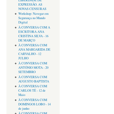
LIBERDADE DE
EXPRESSÃO. AS
NOVAS CENSURAS
Workshop: Navegar em
Segurança no Mundo
Digital
À CONVERSA COM A
ESCRITORA ANA
CRISTINA SILVA - 16
DE MARÇO
À CONVERSA COM
ANA MARGARIDA DE
CARVALHO - 12
JULHO
À CONVERSA COM
ANTÓNIO MOTA - 20
SETEMBRO
À CONVERSA COM
AUGUSTO BAPTISTA
À CONVERSA COM
CARLOS TÊ - 12 de
Maio
À CONVERSA COM
DOMINGOS LOBO - 14
de junho
À CONVERSA COM