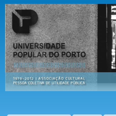
Pas
par
Universidade
Associação
con
Popular do
Cultural
prin
Porto