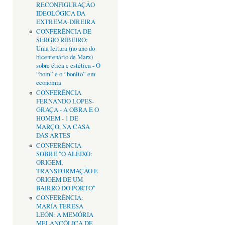
RECONFIGURAÇÂO
IDEOLÓGICA DA
EXTREMA-DIREIRA
CONFERÊNCIA DE
SÉRGIO RIBEIRO:
Uma leitura (no ano do
bicentenário de Marx)
sobre ética e estética - O
“bom” e o “bonito” em
economia
CONFERÊNCIA
FERNANDO LOPES-
GRAÇA - A OBRA E O
HOMEM - 1 DE
MARÇO, NA CASA
DAS ARTES
CONFERÊNCIA
SOBRE "O ALEIXO:
ORIGEM,
TRANSFORMAÇÃO E
ORIGEM DE UM
BAIRRO DO PORTO"
CONFERÊNCIA:
MARÍA TERESA
LEÓN: A MEMÓRIA
MELANCÓLICA DE