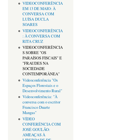
VIDEOCONFERÊNCIA
EM 13 DE MAIO: À
CONVERSA COM
LUÍSA DUCLA
SOARES
VIDEOCONFERÊNCIA
: À CONVERSA COM
RITA CRUZ
VIDEOCONFERÊNCIA
S SOBRE "OS
PARAÍSOS FISCAIS" E
"FRAUDES NA
SOCIEDADE
CONTEMPORÂNEA"
Videoconferência "Os
Espaços Florestais e o
Desenvolvimento Rural"
Videoconferência: "À
conversa com o escritor
Francisco Duarte
Mangas"
VÍDEO
CONFERÊNCIA COM
JOSÉ GOULÃO:
AMEAÇAS À