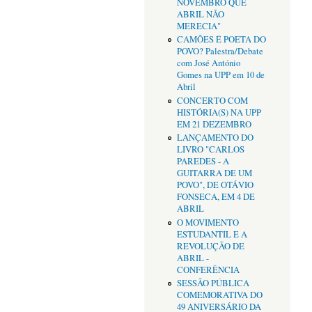
NOVEMBRO QUE
ABRIL NÃO
MERECIA"
CAMÕES É POETA DO
POVO? Palestra/Debate
com José António
Gomes na UPP em 10 de
Abril
CONCERTO COM
HISTÓRIA(S) NA UPP
EM 21 DEZEMBRO
LANÇAMENTO DO
LIVRO "CARLOS
PAREDES - A
GUITARRA DE UM
POVO", DE OTÁVIO
FONSECA, EM 4 DE
ABRIL
O MOVIMENTO
ESTUDANTIL E A
REVOLUÇÃO DE
ABRIL -
CONFERÊNCIA
SESSÃO PÚBLICA
COMEMORATIVA DO
49 ANIVERSÁRIO DA