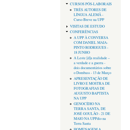
CURSOS PÓS-LABORAIS
TRÊS AUTORES DE
LÍNGUA ALEMÃ -
Curso Breve na UPP
VISITAS DE ESTUDO
CONFERÊNCIAS
A UPP À CONVERSA
COM DANIEL MAIA-
PINTO RODRIGUES -
18 JUNHO
A Leste [d]a realidade –
a verdade e a guerra -
dois documentários sobre
o Dombass - 13 de Março
APRESENTAÇÃO DE
LIVRO E MOSTRA DE
FOTOGRAFIAS DE
AUGUSTO BAPTISTA
NA UPP
GENOCÍDIO NA
TERRA SANTA, DE
JOSÉ GOULÃO - 21 DE
MAIO NA UPPdio na
Terra Santa
HOMENAGEM A