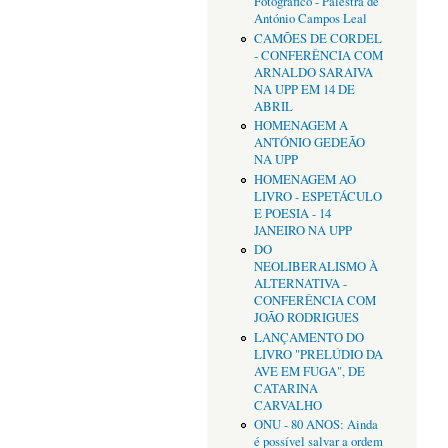
Fotográfico - Palestra de
António Campos Leal
CAMÕES DE CORDEL
- CONFERÊNCIA COM
ARNALDO SARAIVA
NA UPP EM 14 DE
ABRIL
HOMENAGEM A
ANTÓNIO GEDEÃO
NA UPP
HOMENAGEM AO
LIVRO - ESPETÁCULO
E POESIA - 14
JANEIRO NA UPP
DO
NEOLIBERALISMO À
ALTERNATIVA -
CONFERÊNCIA COM
JOÃO RODRIGUES
LANÇAMENTO DO
LIVRO "PRELÚDIO DA
AVE EM FUGA", DE
CATARINA
CARVALHO
ONU - 80 ANOS: Ainda
é possível salvar a ordem