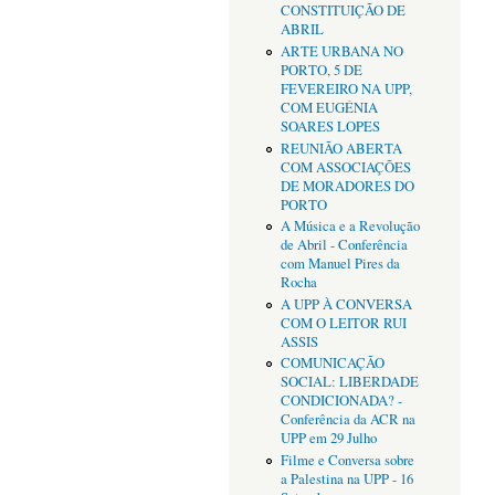
CONSTITUIÇÃO DE
ABRIL
ARTE URBANA NO
PORTO, 5 DE
FEVEREIRO NA UPP,
COM EUGÉNIA
SOARES LOPES
REUNIÃO ABERTA
COM ASSOCIAÇÕES
DE MORADORES DO
PORTO
A Música e a Revolução
de Abril - Conferência
com Manuel Pires da
Rocha
A UPP À CONVERSA
COM O LEITOR RUI
ASSIS
COMUNICAÇÃO
SOCIAL: LIBERDADE
CONDICIONADA? -
Conferência da ACR na
UPP em 29 Julho
Filme e Conversa sobre
a Palestina na UPP - 16