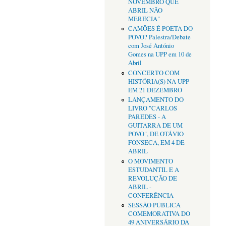
NOVEMBRO QUE
ABRIL NÃO
MERECIA"
CAMÕES É POETA DO
POVO? Palestra/Debate
com José António
Gomes na UPP em 10 de
Abril
CONCERTO COM
HISTÓRIA(S) NA UPP
EM 21 DEZEMBRO
LANÇAMENTO DO
LIVRO "CARLOS
PAREDES - A
GUITARRA DE UM
POVO", DE OTÁVIO
FONSECA, EM 4 DE
ABRIL
O MOVIMENTO
ESTUDANTIL E A
REVOLUÇÃO DE
ABRIL -
CONFERÊNCIA
SESSÃO PÚBLICA
COMEMORATIVA DO
49 ANIVERSÁRIO DA