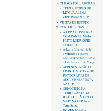
CURSOS PÓS-LABORAIS
TRÊS AUTORES DE
LÍNGUA ALEMÃ -
Curso Breve na UPP
VISITAS DE ESTUDO
CONFERÊNCIAS
A UPP À CONVERSA
COM DANIEL MAIA-
PINTO RODRIGUES -
18 JUNHO
A Leste [d]a realidade –
a verdade e a guerra -
dois documentários sobre
o Dombass - 13 de Março
APRESENTAÇÃO DE
LIVRO E MOSTRA DE
FOTOGRAFIAS DE
AUGUSTO BAPTISTA
NA UPP
GENOCÍDIO NA
TERRA SANTA, DE
JOSÉ GOULÃO - 21 DE
MAIO NA UPPdio na
Terra Santa
HOMENAGEM A