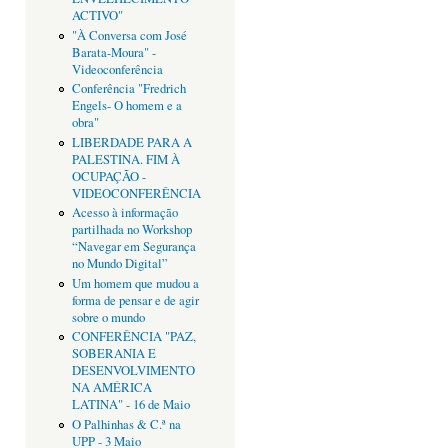
ACTIVO"
"À Conversa com José
Barata-Moura" -
Videoconferência
Conferência "Fredrich
Engels- O homem e a
obra"
LIBERDADE PARA A
PALESTINA. FIM À
OCUPAÇÃO -
VIDEOCONFERÊNCIA
Acesso à informação
partilhada no Workshop
“Navegar em Segurança
no Mundo Digital”
Um homem que mudou a
forma de pensar e de agir
sobre o mundo
CONFERÊNCIA "PAZ,
SOBERANIA E
DESENVOLVIMENTO
NA AMÉRICA
LATINA" - 16 de Maio
O Palhinhas & C.ª na
UPP - 3 Maio