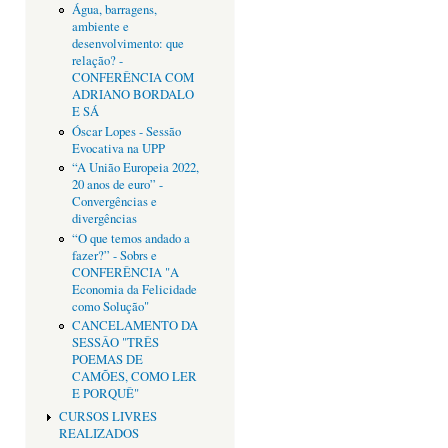
Água, barragens,
ambiente e
desenvolvimento: que
relação? -
CONFERÊNCIA COM
ADRIANO BORDALO
E SÁ
Óscar Lopes - Sessão
Evocativa na UPP
“A União Europeia 2022,
20 anos de euro” -
Convergências e
divergências
“O que temos andado a
fazer?” - Sobrs e
CONFERÊNCIA "A
Economia da Felicidade
como Solução"
CANCELAMENTO DA
SESSÂO "TRÊS
POEMAS DE
CAMÕES, COMO LER
E PORQUÊ"
CURSOS LIVRES
REALIZADOS