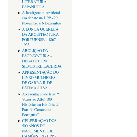
LITERATURA
ESPANHOLA
A Inteligência Artificial
em debate na UPP - 29
Novembro e 6 Dezembro
A LONGA QUERELA
DA ARQUITECTURA
PORTUENSE – 1867-
1933
ABOLIÇÃO DA
ESCRAVATURA -
DEBATE COM
SILVESTRE LACERDA
APRESENTAÇÂO DO
LIVRO MULHERES
DE GARRA II, DE
FÁTIMA SILVA
Apresentação de livro “
Vozes ao Alto! 100
Histórias na História do
Partido Comunista
Português”
CELEBRAÇÃO DOS
500 ANOS DO
NASCIMENTO DE
CAMÕES - Na UPP em