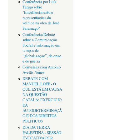
Conferência por Luís
Tarujo sobre
"Envelhecimento e
representações da
velhice na obra de José
Saramago"
Conferência/Debate
sobre a Comunicação
Social e informação em
tempos de
“globalização”, de crise
e de guerra
Conversas com António
Avelãs Nunes
DEBATE COM
MANUEL LOFF - O
QUE ESTÁ EM CAUSA
NA QUESTÃO
CATALÃ: EXERCÍCIO
DA
AUTODETERMINAÇÃ
O E DOS DIREITOS
POLÍTICOS
DIA DA TERRA
PALESTINA - SESSÃO
EVOCATIVA POR