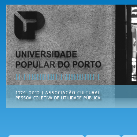
Pas
par
Universidade
Associação
con
Popular do
Cultural
prin
Porto