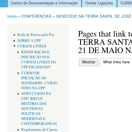
Centro de Documentação e Informação
Outras Ligações
CURSO
Menu principal
Início
»
CONFERÊNCIAS
»
GENOCÍDIO NA TERRA SANTA, DE JOSÉ G
Está aqui
Pages that lin
Roda de Poesia pela Paz
TERRA SANTA
SOBRE A UPP
CURSOS LIVRES
21 DE MAIO N
REINSCRIÇÃO E
INSCRIÇÃO NOS
Mostrar
What links here
(
CURSOS LIVRES DA
Separadores primári
UPP EM 2026/2027
CURSO DE
INICIAÇÃO AO
MANDARIM - CURSO
NOVO NA UPP
NOVO CURSO NA
UPP: BREVE
HISTÓRIA DAS
DOUTRINAS
POLÍTICAS
MODERNAS E
CONTEMPORÂNEAS
Regulamento de Cursos