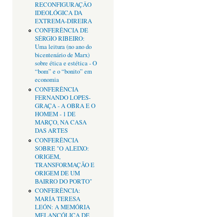
RECONFIGURAÇÂO
IDEOLÓGICA DA
EXTREMA-DIREIRA
CONFERÊNCIA DE
SÉRGIO RIBEIRO:
Uma leitura (no ano do
bicentenário de Marx)
sobre ética e estética - O
“bom” e o “bonito” em
economia
CONFERÊNCIA
FERNANDO LOPES-
GRAÇA - A OBRA E O
HOMEM - 1 DE
MARÇO, NA CASA
DAS ARTES
CONFERÊNCIA
SOBRE "O ALEIXO:
ORIGEM,
TRANSFORMAÇÃO E
ORIGEM DE UM
BAIRRO DO PORTO"
CONFERÊNCIA:
MARÍA TERESA
LEÓN: A MEMÓRIA
MELANCÓLICA DE