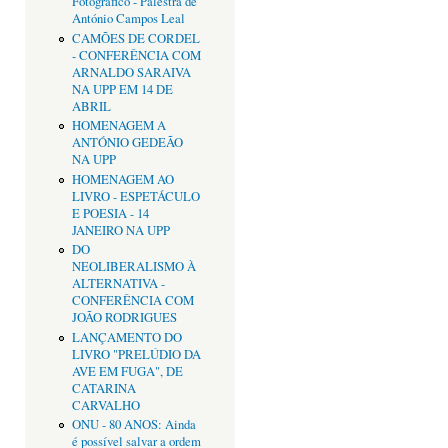
Fotográfico - Palestra de
António Campos Leal
CAMÕES DE CORDEL
- CONFERÊNCIA COM
ARNALDO SARAIVA
NA UPP EM 14 DE
ABRIL
HOMENAGEM A
ANTÓNIO GEDEÃO
NA UPP
HOMENAGEM AO
LIVRO - ESPETÁCULO
E POESIA - 14
JANEIRO NA UPP
DO
NEOLIBERALISMO À
ALTERNATIVA -
CONFERÊNCIA COM
JOÃO RODRIGUES
LANÇAMENTO DO
LIVRO "PRELÚDIO DA
AVE EM FUGA", DE
CATARINA
CARVALHO
ONU - 80 ANOS: Ainda
é possível salvar a ordem