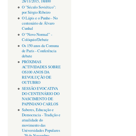
28/11/2015, 18H00
O "Século Soviético":
por Sérgio Ribeiro
O Lápis e o Punho - No
centenário de Álvaro
Cunhal
O “Novo Normal” -
Colóquio/Debate
Os 150 anos da Comuna
de Paris - Conferência
debate
PRÓXIMAS
ACTIVIDADES SOBRE
OS100 ANOS DA
REVOLUÇÃO DE
OUTUBRO
SESSÃO EVOCATIVA
DO CENTENÁRIO DO
NASCIMENTO DE
PAPINIANO CARLOS
Saberes, Educação e
Democracia - Tradição e
atualidade do
movimento das
Universidades Populares
- 29 de Novembro