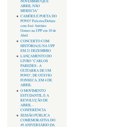
NOVEMBRO QUE
ABRIL NÃO
MERECIA"
CAMÕES É POETA DO
POVO? Palestra/Debate
com José António
Gomes na UPP em 10 de
Abril
CONCERTO COM
HISTÓRIA(S) NA UPP
EM 21 DEZEMBRO
LANÇAMENTO DO
LIVRO "CARLOS
PAREDES - A
GUITARRA DE UM
POVO", DE OTÁVIO
FONSECA, EM 4 DE
ABRIL
O MOVIMENTO
ESTUDANTIL E A
REVOLUÇÃO DE
ABRIL -
CONFERÊNCIA
SESSÃO PÚBLICA
COMEMORATIVA DO
49 ANIVERSÁRIO DA