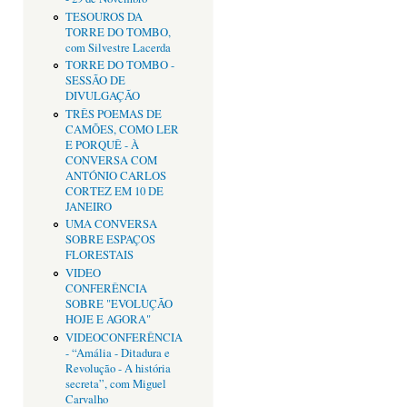
TESOUROS DA
TORRE DO TOMBO,
com Silvestre Lacerda
TORRE DO TOMBO -
SESSÃO DE
DIVULGAÇÃO
TRÊS POEMAS DE
CAMÕES, COMO LER
E PORQUÊ - À
CONVERSA COM
ANTÓNIO CARLOS
CORTEZ EM 10 DE
JANEIRO
UMA CONVERSA
SOBRE ESPAÇOS
FLORESTAIS
VIDEO
CONFERÊNCIA
SOBRE "EVOLUÇÃO
HOJE E AGORA"
VIDEOCONFERÊNCIA
- “Amália - Ditadura e
Revolução - A história
secreta”, com Miguel
Carvalho