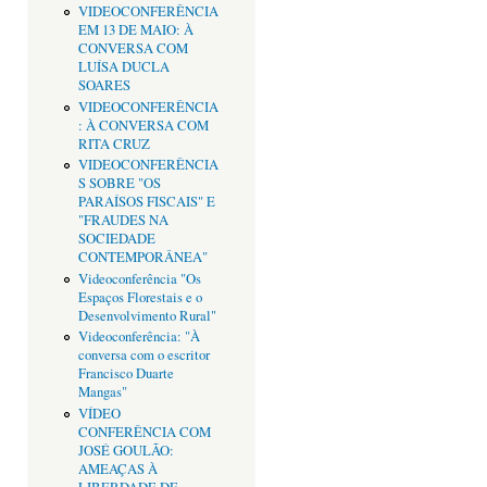
VIDEOCONFERÊNCIA
EM 13 DE MAIO: À
CONVERSA COM
LUÍSA DUCLA
SOARES
VIDEOCONFERÊNCIA
: À CONVERSA COM
RITA CRUZ
VIDEOCONFERÊNCIA
S SOBRE "OS
PARAÍSOS FISCAIS" E
"FRAUDES NA
SOCIEDADE
CONTEMPORÂNEA"
Videoconferência "Os
Espaços Florestais e o
Desenvolvimento Rural"
Videoconferência: "À
conversa com o escritor
Francisco Duarte
Mangas"
VÍDEO
CONFERÊNCIA COM
JOSÉ GOULÃO:
AMEAÇAS À